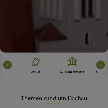
vice
Aktuell
KZ-Gedenkstätte
Schloss 
Themen rund um Dachau