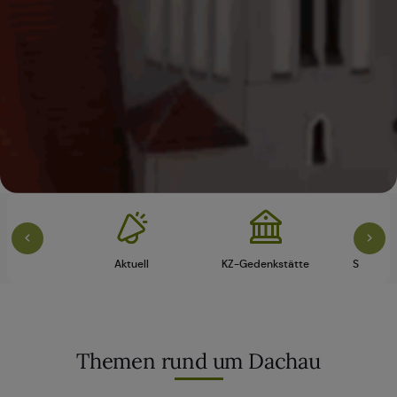
vice
Aktuell
KZ-Gedenkstätte
Schloss 
Themen rund um Dachau