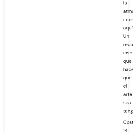
la
atm
inte
aquí
Un
reco
insp
que
hac
que
el
arte
sea
tang
Cost
14