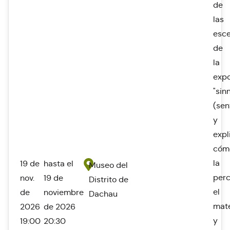
de
las
esc
de
la
expo
"sin
(sen
y
expl
cóm
la
19 de
hasta el
Museo del
perc
nov.
19 de
Distrito de
el
de
noviembre
Dachau
mate
2026
de 2026
y
19:00
20:30