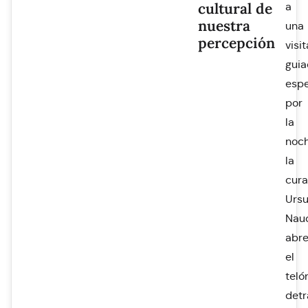
cultural de
a
nuestra
una
percepción
visit
gui
espe
por
la
noch
la
cur
Ursu
Nau
abr
el
teló
detr