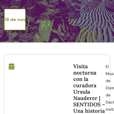
19 de nov
Visita
El
nocturna
Mus
con la
de
curadora
Dist
Ursula
de
Nauderer |
Dac
SENTIDOS –
invi
Una historia