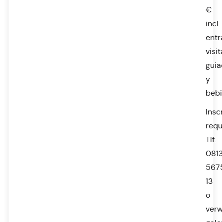
€
incl.
entr
visit
gui
y
beb
Insc
requ
Tlf.
0813
567
13
o
ver