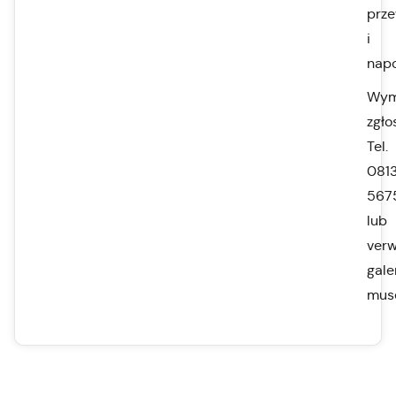
prz
i
nap
Wym
zgło
Tel.
0813
567
lub
ver
gale
mus