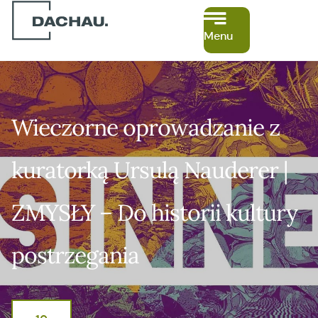
Menu
Wieczorne oprowadzanie z
kuratorką Ursulą Nauderer |
ZMYSŁY – Do historii kultury
postrzegania