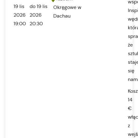
wspó
19 lis
do 19 lis
Okręgowe w
Insp
2026
2026
Dachau
węd
19:00
20:30
któr
spra
że
sztu
staj
się
nam
Kosz
14
€
włąc
z
wejś