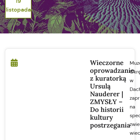
19
listopada
Wieczorne
Muz
oprowadzanie
Okr
z kuratorką
w
Ursulą
Dac
Nauderer |
zapr
ZMYSŁY –
na
Do historii
spec
kultury
postrzegania
zwie
wiec