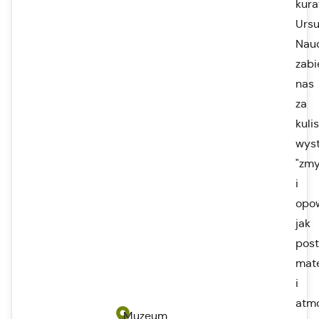
kura
Ursu
Nau
zabi
nas
za
kuli
wys
"zmy
i
opow
jak
post
mate
i
atm
Muzeum