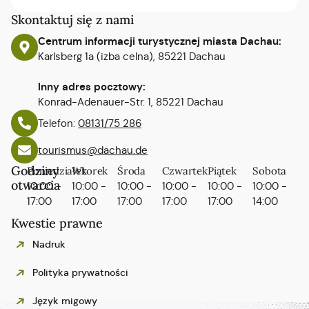
Skontaktuj się z nami
Centrum informacji turystycznej miasta Dachau:
Karlsberg 1a (izba celna), 85221 Dachau
Inny adres pocztowy:
Konrad-Adenauer-Str. 1, 85221 Dachau
Telefon:
08131/75 286
tourismus@dachau.de
Godziny
Poniedziałek
Wtorek
Środa
Czwartek
Piątek
Sobota
otwarcia
10:00 -
10:00 -
10:00 -
10:00 -
10:00 -
10:00 -
17:00
17:00
17:00
17:00
17:00
14:00
Kwestie prawne
Nadruk
Polityka prywatności
Język migowy