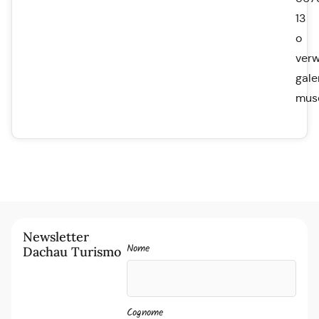
13
o
ver
gale
mus
Newsletter
Nome
Dachau Turismo
Cognome