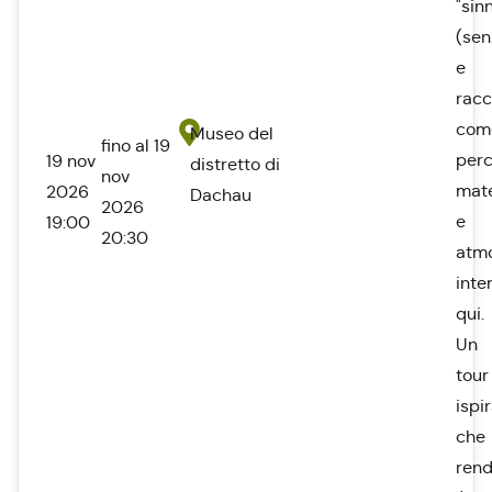
"sin
(sen
e
racc
com
Museo del
fino al 19
perc
19 nov
distretto di
nov
mate
2026
Dachau
2026
e
19:00
20:30
atm
inte
qui.
Un
tour
ispi
che
ren