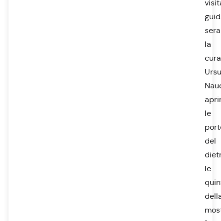
visit
guid
sera
la
cura
Ursu
Nau
apri
le
port
del
diet
le
quin
dell
mos