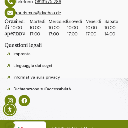
Telefono:
08131/75 286
tourismus@dachau.de
Orari
Lunedì
Martedì
Mercoledì
Giovedì
Venerdì
Sabato
di
10:00 -
10:00 -
10:00 -
10:00 -
10:00 -
10:00 -
apertura
17:00
17:00
17:00
17:00
17:00
14:00
Questioni legali
Impronta
Linguaggio dei segni
Informativa sulla privacy
Polski
Dichiarazione sull'accessibilità
Español
Français
English
Deutsch