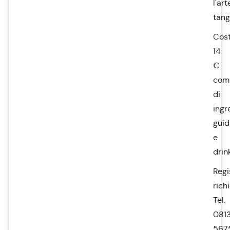
l'art
tang
Cost
14
€
com
di
ingr
guid
e
drin
Regi
rich
Tel.
0813
567