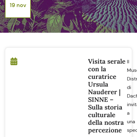
19 nov
Visita serale
Il
con la
Mus
curatrice
Dist
Ursula
di
Nauderer |
Dac
SINNE –
invi
Sulla storia
a
culturale
della nostra
una
percezione
spec