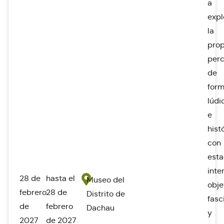
a
expl
la
prop
per
de
for
lúdi
e
hist
con
esta
inte
28 de
hasta el
Museo del
obje
febrero
28 de
Distrito de
fasc
de
febrero
Dachau
y
2027
de 2027