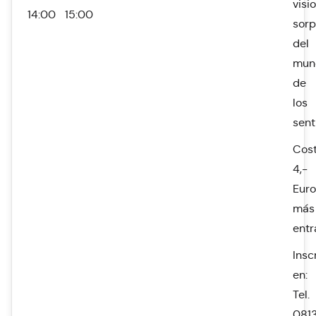
visi
14:00
15:00
sor
del
mun
de
los
sent
Cost
4,-
Euro
más
ent
Insc
en:
Tel.
0813