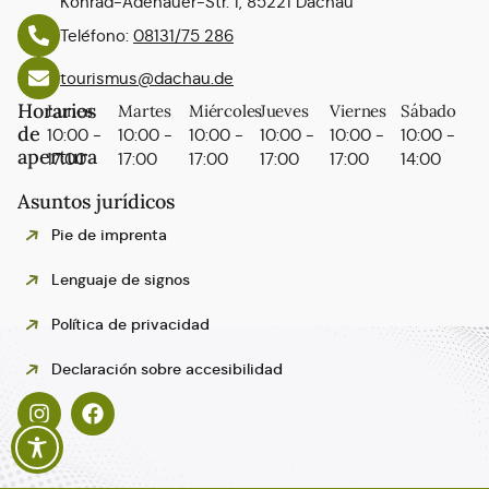
Konrad-Adenauer-Str. 1, 85221 Dachau
Teléfono:
08131/75 286
tourismus@dachau.de
Horarios
Lunes
Martes
Miércoles
Jueves
Viernes
Sábado
de
10:00 -
10:00 -
10:00 -
10:00 -
10:00 -
10:00 -
apertura
17:00
17:00
17:00
17:00
17:00
14:00
Asuntos jurídicos
Pie de imprenta
Lenguaje de signos
Política de privacidad
Polski
Declaración sobre accesibilidad
Italiano
Français
English
Deutsch