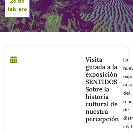
28 de
febrero
Visita
La
guiada a la
nue
exposición
expo
SENTIDOS –
anua
Sobre la
del
historia
mus
cultural de
de
nuestra
percepción
dist
invi