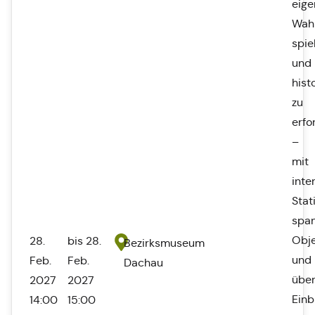
eige
Wah
spie
und
hist
zu
erfo
–
mit
inte
Stat
spa
Obj
28.
bis 28.
Bezirksmuseum
und
Feb.
Feb.
Dachau
übe
2027
2027
Einb
14:00
15:00