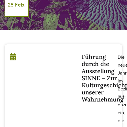
28 Feb.
Führung
Die
durch die
neu
Ausstellung
Jahr
SINNE – Zur
im
Kulturgeschich
Bez
unserer
lädt
Wahrnehmung
daz
ein,
die