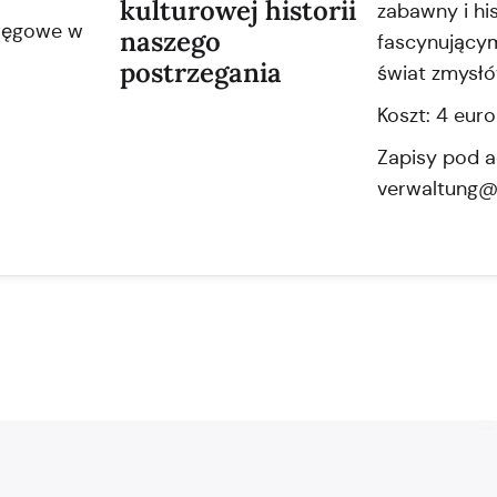
kulturowej historii
zabawny i hi
ręgowe w
naszego
fascynujący
postrzegania
świat zmysłó
Koszt: 4 eur
Zapisy pod a
verwaltung@