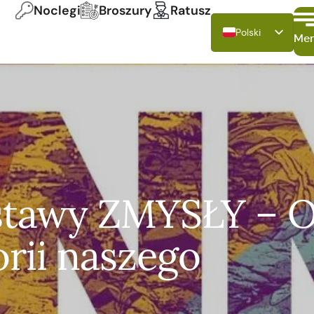
Noclegi
Broszury
Ratusz
Polski
Me
Deutsch
English
Français
Italiano
Español
stawy ZMYSŁY – 
orii naszego