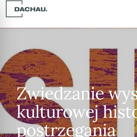
Zwiedzanie wy
kulturowej hist
postrzegania