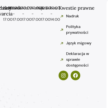
dziny
Kwestie prawne
Poniedziałek
10:00
Wtorek
10:00
Środa
10:00
Czwartek
10:00
Piątek
10:00
Sobota
10:00
warcia
-
-
-
-
-
-
Nadruk
17:00
17:00
17:00
17:00
17:00
14:00
Polityka
prywatności
Język migowy
Deklaracja w
sprawie
dostępności