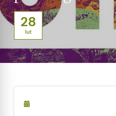
28
lut