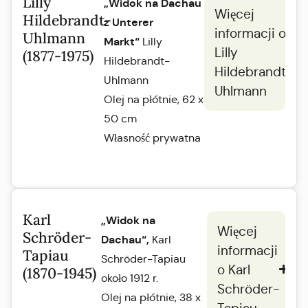
Lilly
„Widok na Dachau
Więcej
Hildebrandt-
z Unterer
informacji o
Uhlmann
Markt“
Lilly
Lilly
(1877-1975)
Hildebrandt-
Hildebrandt-
Uhlmann
Uhlmann
Olej na płótnie, 62 x
50 cm
Własność prywatna
Karl
„Widok na
Więcej
Schröder-
Dachau“,
Karl
informacji
Tapiau
Schröder-Tapiau
o Karl
(1870-1945)
około 1912 r.
Schröder-
Olej na płótnie, 38 x
Tapiau