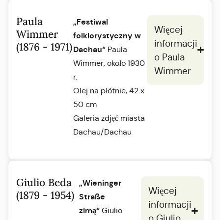
Paula
„Festiwal
Więcej
Wimmer
folklorystyczny w
informacji
(1876 - 1971)
Dachau“
Paula
o Paula
Wimmer, około 1930
Wimmer
r.
Olej na płótnie, 42 x
50 cm
Galeria zdjęć miasta
Dachau/Dachau
Giulio Beda
„Wieninger
Więcej
(1879 - 1954)
Straße
informacji
zimą“
Giulio
o Giulio