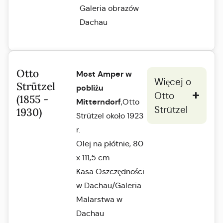
Galeria obrazów
Dachau
Otto
Most Amper w
Więcej o
Strützel
pobliżu
Otto
(1855 -
Mitterndorf
,Otto
Strützel
1930)
Strützel około 1923
r.
Olej na płótnie, 80
x 111,5 cm
Kasa Oszczędności
w Dachau/Galeria
Malarstwa w
Dachau