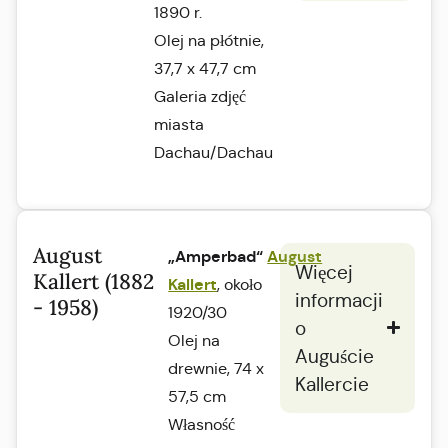
1890 r.
Olej na płótnie,
37,7 x 47,7 cm
Galeria zdjęć
miasta
Dachau/Dachau
August
„Amperbad“
August
Więcej
Kallert (1882
Kallert
, około
informacji
- 1958)
1920/30
o
Olej na
Auguście
drewnie, 74 x
Kallercie
57,5 cm
Własność