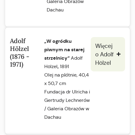
Galeria Obrazów
Dachau
Adolf
„W ogródku
Więcej
Hölzel
piwnym na starej
o Adolf
(1876 -
strzelnicy“
Adolf
Hölzel
1971)
,
Hölzel
1891
Olej na płótnie, 40,4
x 50,7 cm
Fundacja dr Ulricha i
Gertrudy Lechnerów
/ Galeria Obrazów w
Dachau