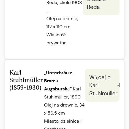
,
Beda
około 1908
Beda
r.
Olej na płótnie,
112 x 110 cm
Własność
prywatna
Karl
„Unterbräu z
Więcej o
Stuhlmüller
Bramą
Karl
(1859-1930)
Augsburską“
Karl
Stuhlmüller
,
Stuhlmüller
1890
Olej na drewnie, 34
x 56,5 cm
Miasto, dzielnica i