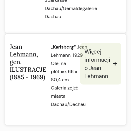
Sparkasse
Dachau/Gemäldegalerie
Dachau
Jean
„Karlsberg“
Jean
Więcej
Lehmann,
,
Lehmann
1929
informacji
gen.
Olej na
o Jean
ILUSTRACJE
płótnie, 66 x
Lehmann
(1885 - 1969)
80,4 cm
Galeria zdjęć
miasta
Dachau/Dachau