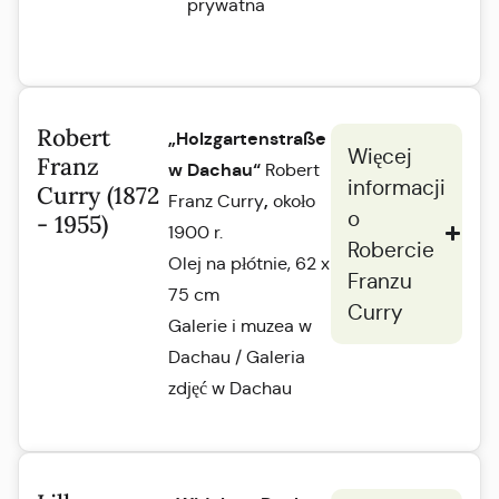
prywatna
Robert
„Holzgartenstraße
Więcej
Franz
w Dachau“
Robert
informacji
Curry (1872
,
Franz Curry
około
o
- 1955)
1900 r.
Robercie
Olej na płótnie, 62 x
Franzu
75 cm
Curry
Galerie i muzea w
Dachau / Galeria
zdjęć w Dachau