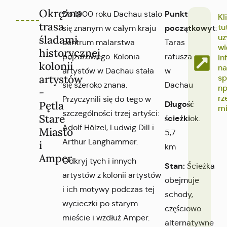
Okrężna
Punkt
Do 1900 roku Dachau stało
Kl
trasa
tu
początkowy
się znanym w całym kraju
t:
uz
śladami
centrum malarstwa
Taras
wi
historycznej
pejzażowego. Kolonia
ratusza
in
kolonii
na
artystów w Dachau stała
w
artystów
sp
się szeroko znana.
Dachau
np
-
rz
Przyczynili się do tego w
Pętla
Długość
mi
szczególności trzej artyści:
Stare
ścieżki
ok.
Adolf Hölzel, Ludwig Dill i
Miasto
5,7
Arthur Langhammer.
i
km
Amper
Odkryj tych i innych
Stan:
Ścieżka
artystów z kolonii artystów
obejmuje
i ich motywy podczas tej
schody,
wycieczki po starym
częściowo
mieście i wzdłuż Amper.
alternatywne