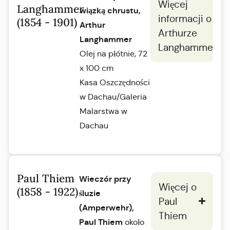
Więcej
Langhammer
wiązką chrustu,
informacji o
(1854 - 1901)
Arthur
Arthurze
Langhammer
Langhammerze
Olej na płótnie, 72
x 100 cm
Kasa Oszczędności
w Dachau/Galeria
Malarstwa w
Dachau
Paul Thiem
Wieczór przy
Więcej o
(1858 - 1922)
śluzie
Paul
(Amperwehr),
Thiem
Paul Thiem
około