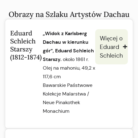
Obrazy na Szlaku Artystów Dachau
Eduard
„Widok z Karlsberg
Więcej o
Schleich
Dachau w kierunku
Eduard
Starszy
gór“, Eduard Schleich
Schleich
(1812-1874)
Starszy.
około 1861 r.
Olej na mahoniu, 49,2 x
117,6 cm
Bawarskie Państwowe
Kolekcje Malarstwa /
Neue Pinakothek
Monachium