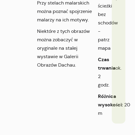
Przy stelach malarskich
ścieżki
można poznać spojrzenie
bez
malarzy na ich motywy.
schodów
Niektóre z tych obrazów
-
można zobaczyć w
patrz
oryginale na stałej
mapa
wystawie w Galerii
Czas
Obrazów Dachau.
trwania
ok.
2
godz.
Różnica
wysokości:
20
m