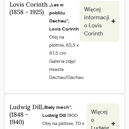
Lovis Corinth
„Las w
Więcej
(1858 - 1925)
pobliżu
informacji
Dachau“,
o Lovis
Lovis Corinth
Corinth
Olej na
płótnie, 65,5 x
87,5 cm
Galeria zdjęć
miasta
Dachau/Dachau
Ludwig Dill
„Biały mech“,
Więcej
(1848 -
Ludwig Dill
1900
o
1940)
Olej na płótnie, 70 x
Ludwig