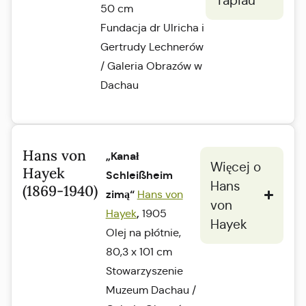
50 cm
Fundacja dr Ulricha i
Gertrudy Lechnerów
/ Galeria Obrazów w
Dachau
Hans von
„Kanał
Więcej o
Hayek
Schleißheim
Hans
(1869-1940)
zimą“
Hans von
von
,
Hayek
1905
Hayek
Olej na płótnie,
80,3 x 101 cm
Stowarzyszenie
Muzeum Dachau /