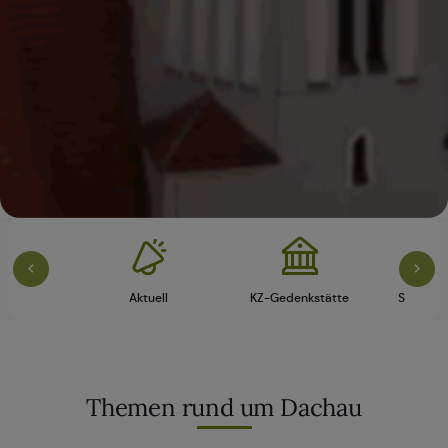
vice
Aktuell
KZ-Gedenkstätte
Schloss 
Themen rund um Dachau