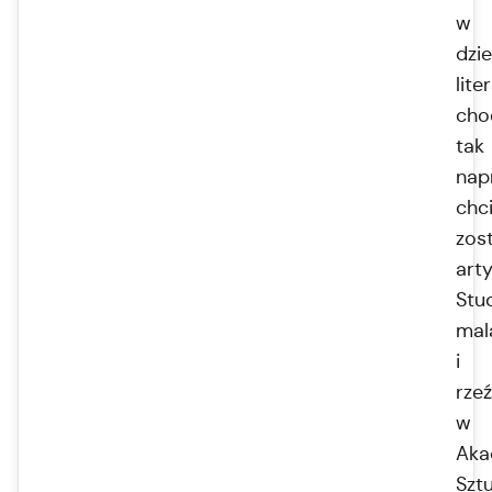
w
dzie
lite
cho
tak
nap
chci
zos
arty
Stu
mal
i
rze
w
Aka
Szt