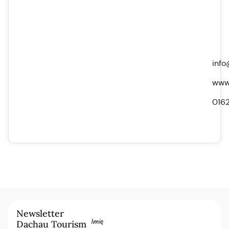
info
www.
016
Newsletter
Imię
Dachau Tourism