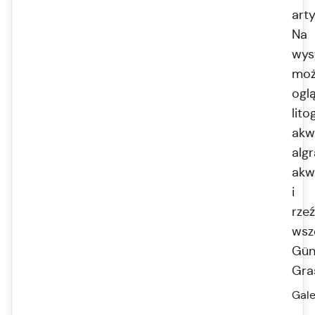
art
Na
wys
moż
ogl
lito
akw
algr
akw
i
rze
wsz
Gün
Gra
Gale