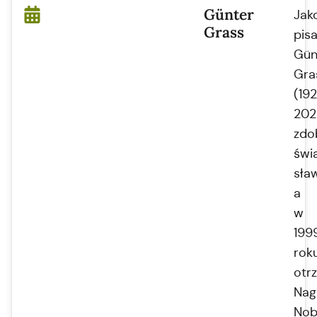
Günter
Jak
Grass
pisa
Gün
Gra
(19
202
zdo
świ
sła
a
w
199
rok
otr
Nag
Nob