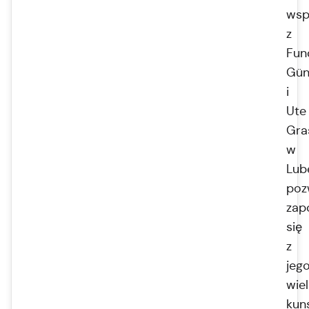
wsp
z
Fun
Gün
i
Ute
Gra
w
Lub
poz
zap
się
z
jeg
wie
kun