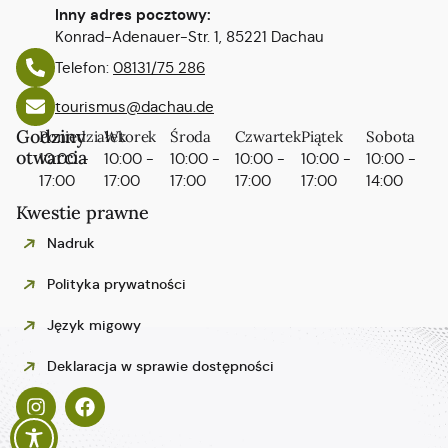
Inny adres pocztowy:
Konrad-Adenauer-Str. 1, 85221 Dachau
Telefon:
08131/75 286
tourismus@dachau.de
Godziny
Poniedziałek
Wtorek
Środa
Czwartek
Piątek
Sobota
otwarcia
10:00 -
10:00 -
10:00 -
10:00 -
10:00 -
10:00 -
17:00
17:00
17:00
17:00
17:00
14:00
Kwestie prawne
Nadruk
Polityka prywatności
Język migowy
Español
Deklaracja w sprawie dostępności
Italiano
Français
English