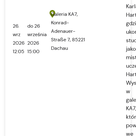
Karl
Galeria KA7,
Har
Konrad-
gdz
26.
do 26
Adenauer-
uko
wrz
września
Straße 7, 85221
stu
2026
2026
Dachau
jako
12:05
15:00
mis
ucz
Har
Wys
w
gale
KA7
któ
pow
we