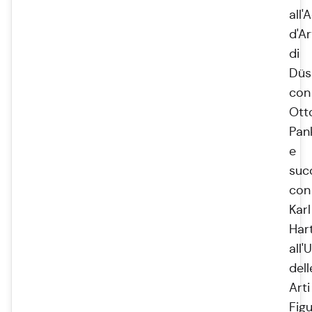
all
d'Ar
di
Düs
con
Ott
Pan
e
suc
con
Karl
Har
all'
dell
Arti
Figu