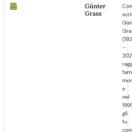
Günter
Co
Grass
scri
Gün
Gra
(19
–
202
rag
fam
mon
e
nel
199
gli
fu
con