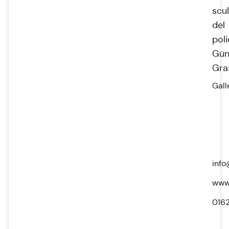
scu
del
pol
Gün
Gra
Gall
info
www.
016