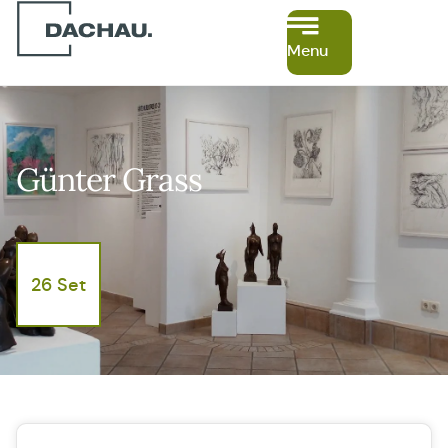
Menu
Günter Grass
26 Set