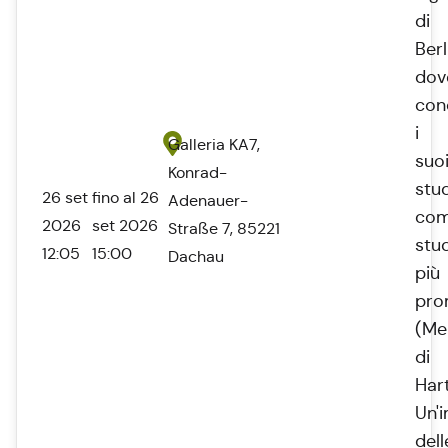
di
Berl
dov
con
i
Galleria KA7,
suo
Konrad-
stud
26 set
fino al 26
Adenauer-
co
2026
set 2026
Straße 7, 85221
stu
12:05
15:00
Dachau
più
pro
(Me
di
Har
Un'
dell