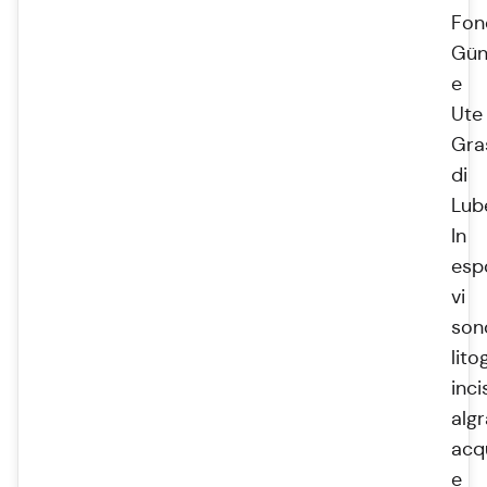
Fon
Gün
e
Ute
Gra
di
Lub
In
esp
vi
son
lito
inci
algr
acqu
e