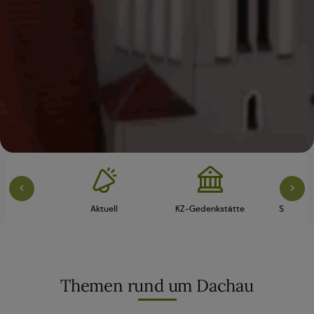
vice
Aktuell
KZ-Gedenkstätte
Schloss 
Themen rund um Dachau