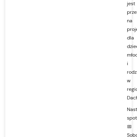
jest
prz
na
proj
dla
dziec
młod
i
rodz
w
regi
Dac
Nas
spot
📅
Sobo