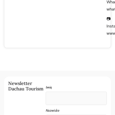
Wha
wha
📷
Inst
www.
Newsletter
Imię
Dachau Tourism
Nazwisko