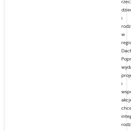
rzec
dzie
i
rodz
w
regi
Dac
Popr
wyda
proj
i
wsp
akcj
chc
inte
rodz