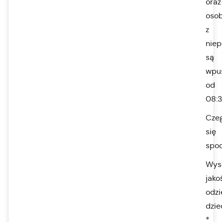
oraz
oso
z
nie
są
wpu
od
08:3
Cze
się
spo
Wyso
jako
odzi
dzie
*