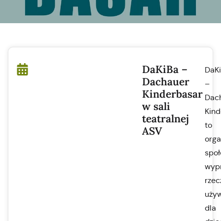
DaKiBa –
DaK
Dachauer
–
Kinderbasar
Dac
w sali
Kind
teatralnej
to
ASV
org
społ
wyp
rzec
uży
dla