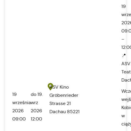
19
wrze
202
09:
–
12:0
📍
ASV
Teat
Dac
ASV Kino
Wcz
19
do 19.
Gröbenrieder
wejś
września
wrz
Strasse 21
Kobi
2026
2026
Dachau 85221
w
09:00
12:00
ciąż