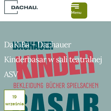
Menu
DaKiBa – Dachauer
Kinderbasar w sali teatralnej
ASV
19
września