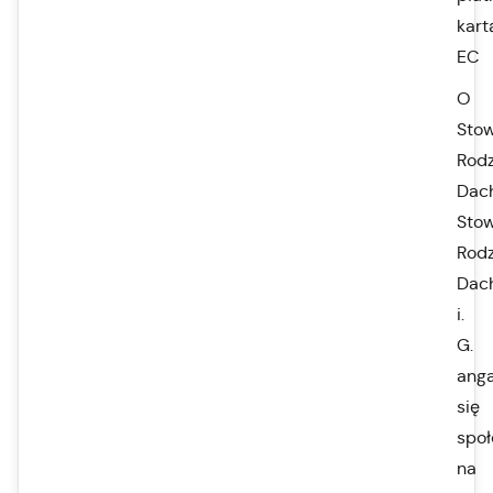
kart
EC
O
Stow
Rodz
Dac
Stow
Rodz
Dac
i.
G.
anga
się
społ
na