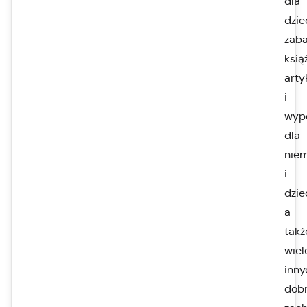
dla
dziec
zaba
książ
arty
i
wyp
dla
nie
i
dziec
a
takż
wiel
inny
dob