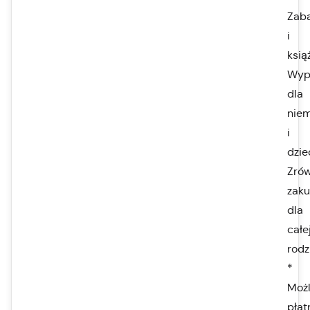
Zab
i
ksią
Wyp
dla
nie
i
dzie
Zró
zak
dla
całe
rodz
*
Moż
płat