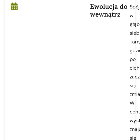
Ewolucja do
Spój
wewnątrz
w
głąb
sieb
Tam
gdzi
po
cich
zac
się
zmia
W
cen
wys
znaj
się