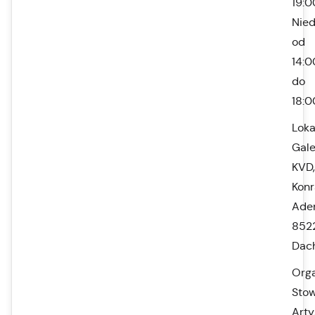
19:0
Nied
od
14:0
do
18:0
Loka
Gale
KVD,
Kon
Aden
852
Dac
Orga
Stow
Art