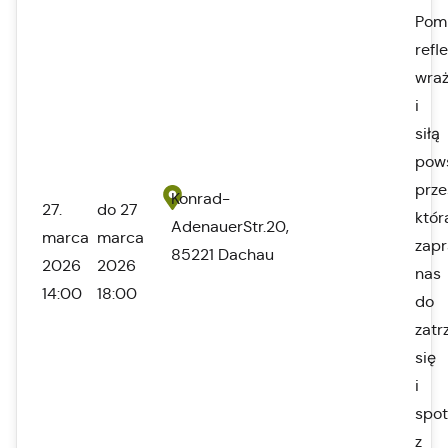
Pom
refle
wraż
i
siłą
pow
prze
Konrad-
27.
do 27
któr
AdenauerStr.20,
marca
marca
zapr
85221 Dachau
2026
2026
nas
14:00
18:00
do
zatr
się
i
spot
z