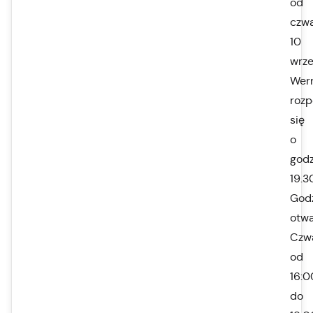
od
czwa
10
wrze
Wern
rozp
się
o
godz
19.3
God
otwa
Czw
od
16:0
do