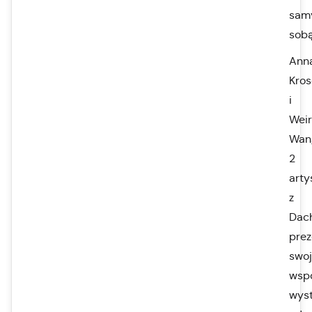
sam
sobą
Ann
Kro
i
Wei
Wan
2
arty
z
Dac
prez
swo
wsp
wys