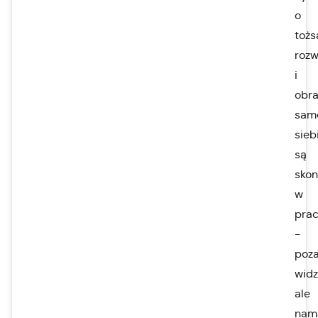
o
tożs
rozw
i
obra
sam
sieb
są
sko
w
pra
-
poz
widz
ale
nam