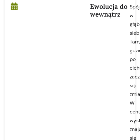
Ewolucja do
Spój
wewnątrz
w
głąb
sieb
Tam
gdzi
po
cich
zac
się
zmia
W
cen
wys
znaj
się