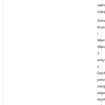
sam
sobą
Ann
Kro
i
Wei
Wan
2
arty
z
Dac
prez
swo
wsp
wys