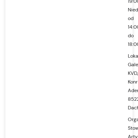
19:0
Nied
od
14:0
do
18:0
Loka
Gale
KVD,
Kon
Aden
852
Dac
Orga
Stow
Art