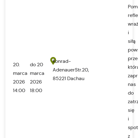
Pom
refle
wraż
i
siłą
pow
prze
Konrad-
20.
do 20
któr
AdenauerStr.20,
marca
marca
zapr
85221 Dachau
2026
2026
nas
14:00
18:00
do
zatr
się
i
spot
z