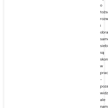
o
tożs
rozw
i
obra
sam
sieb
są
sko
w
pra
-
poz
widz
ale
nam