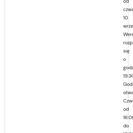
od
czwa
10
wrze
Wern
rozp
się
o
godz
19.3
God
otwa
Czw
od
16:0
do