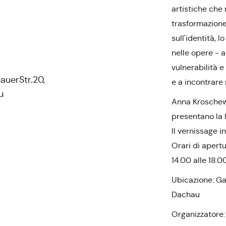
artistiche che 
trasformazione
sull'identità, 
nelle opere - al
vulnerabilità e
uerStr.20,
e a incontrare 
u
Anna Kroschews
presentano la 
Il vernissage in
Orari di apertu
14.00 alle 18.0
Ubicazione: Ga
Dachau
Organizzatore: