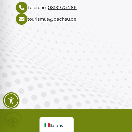
Telefono:
08131/75 286
tourismus@dachau.de
Polski
Español
Français
English
Deutsch
Italiano