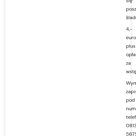
się
pos
ślad
4,-
euro
plus
opła
za
wst
Wym
zapi
pod
num
tele
0813
567