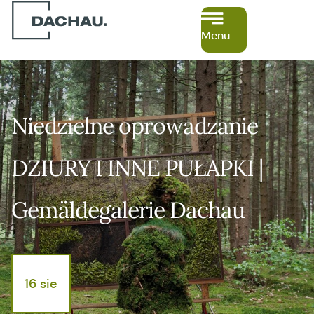
Menu
Niedzielne oprowadzanie
DZIURY I INNE PUŁAPKI |
Gemäldegalerie Dachau
16 sie