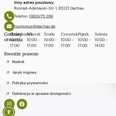
Inny adres pocztowy:
Konrad-Adenauer-Str. 1, 85221 Dachau
Telefon:
08131/75 286
tourismus@dachau.de
Godziny
Poniedziałek
Wtorek
Środa
Czwartek
Piątek
Sobota
otwarcia
10:00 -
10:00 -
10:00 -
10:00 -
10:00 -
10:00 -
17:00
17:00
17:00
17:00
17:00
14:00
Kwestie prawne
Nadruk
Język migowy
Polityka prywatności
Español
Deklaracja w sprawie dostępności
Italiano
Français
English