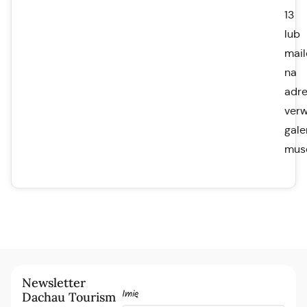
13
lub
mai
na
adr
ver
gale
mus
Newsletter
Imię
Dachau Tourism