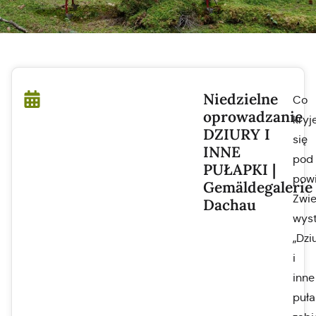
Niedzielne
Co
oprowadzanie
kryj
DZIURY I
się
INNE
pod
PUŁAPKI |
powi
Gemäldegalerie
Zwie
Dachau
wys
„Dzi
i
inne
puła