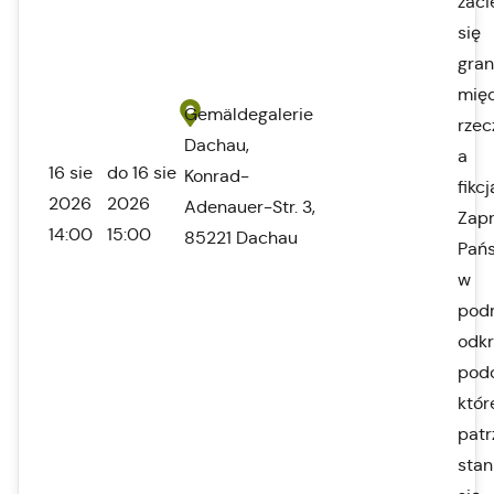
zaci
się
gran
mię
Gemäldegalerie
rzec
Dachau,
a
16 sie
do 16 sie
Konrad-
fikcj
2026
2026
Adenauer-Str. 3,
Zap
14:00
15:00
85221 Dachau
Pań
w
pod
odkr
pod
któr
patr
stan