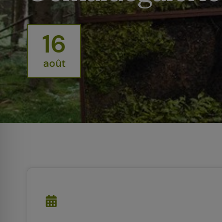
16
août