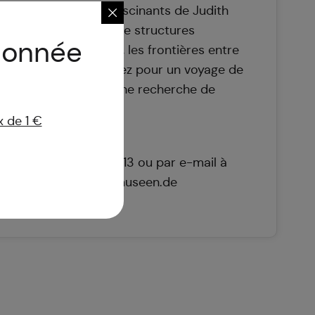
 dans les mondes fascinants de Judith
ver Westerbarkey. Entre structures
donnée
 pièges d'installation, les frontières entre
ction s'estompent. Venez pour un voyage de
ù regarder devient une recherche de
 de 1 €
 entrée
equise au 08131 5675-13 ou par e-mail à
dachauer-galerien-museen.de