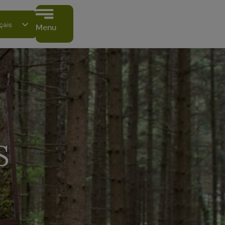
çais
Menu
tsch
ish
ano
ñol
ki
S