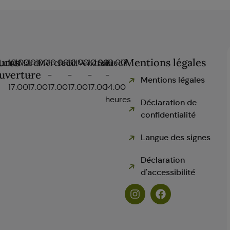
ures
Mentions légales
Lundi
10:00
Mardi
10:00
Mercredi
10:00
Jeudi
10:00
Vendredi
10:00
Samedi
10:00
uverture
-
-
-
-
-
-
Mentions légales
17:00
17:00
17:00
17:00
17:00
14:00
heures
Déclaration de
confidentialité
Langue des signes
Déclaration
d'accessibilité