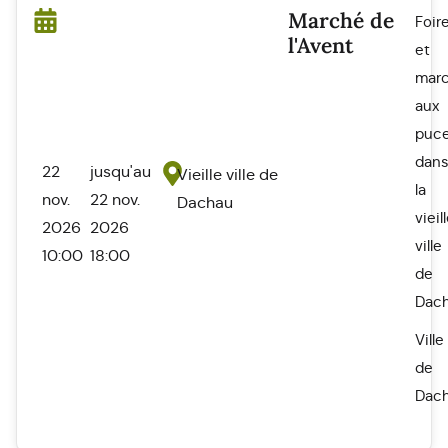
Marché de
Foir
l'Avent
et
mar
aux
puc
dan
22
jusqu'au
Vieille ville de
la
nov.
22 nov.
Dachau
vieil
2026
2026
ville
10:00
18:00
de
Dac
Ville
de
Dac