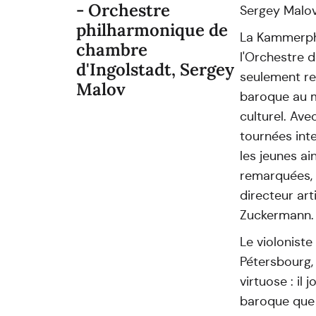
- Orchestre
Sergey Malov,
philharmonique de
La Kammerph
chambre
l'Orchestre d
d'Ingolstadt, Sergey
seulement re
Malov
baroque au 
culturel. Ave
tournées inte
les jeunes a
remarquées, l
directeur ar
Zuckermann.
Le violoniste
Pétersbourg,
virtuose : il 
baroque que d