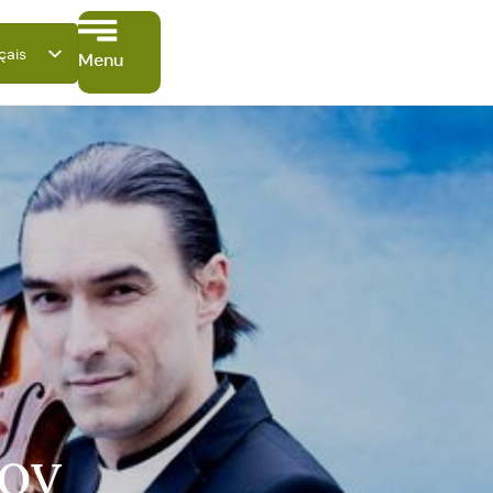
çais
Menu
tsch
ish
ano
ñol
ki
lov