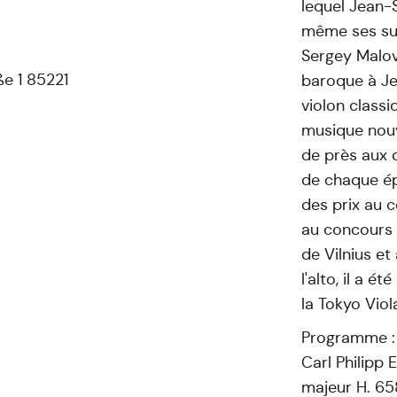
lequel Jean-
même ses sui
Sergey Malov
e 1 85221
baroque à Je
violon class
musique nouve
de près aux 
de chaque ép
des prix au 
au concours 
de Vilnius et
l'alto, il a 
la Tokyo Vio
Programme :
Carl Philipp
majeur H. 65