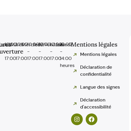
ures
Mentions légales
Lundi
10:00
Mardi
10:00
Mercredi
10:00
Jeudi
10:00
Vendredi
10:00
Samedi
10:00
uverture
-
-
-
-
-
-
Mentions légales
17:00
17:00
17:00
17:00
17:00
14:00
heures
Déclaration de
confidentialité
Langue des signes
Déclaration
d'accessibilité