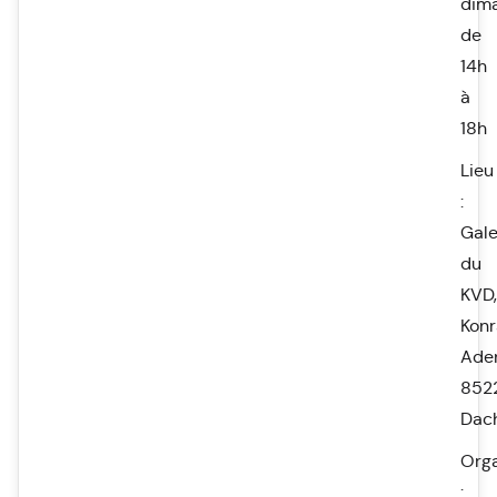
dim
de
14h
à
18h
Lieu
:
Gale
du
KVD,
Kon
Aden
852
Dac
Orga
: