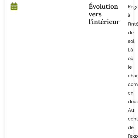
Évolution
Reg
vers
à
l'intérieur
l'int
de
soi.
Là
où
le
cha
com
en
douc
Au
cent
de
l'ex