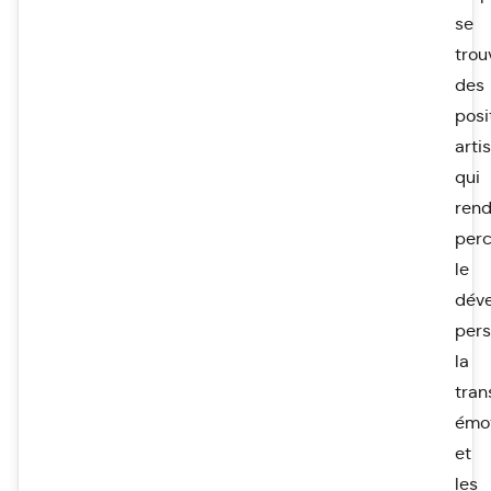
se
trou
des
posi
arti
qui
ren
perc
le
dév
pers
la
tran
émot
et
les