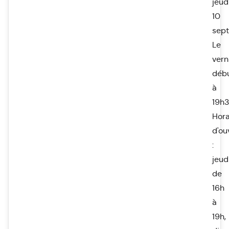
jeud
10
sep
Le
vern
déb
à
19h3
Hora
d'ou
:
jeud
de
16h
à
19h,