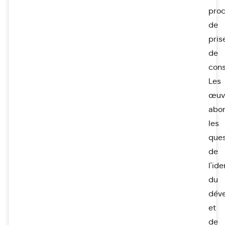
pro
de
pris
de
cons
Les
œuv
abo
les
ques
de
l'ide
du
dév
et
de