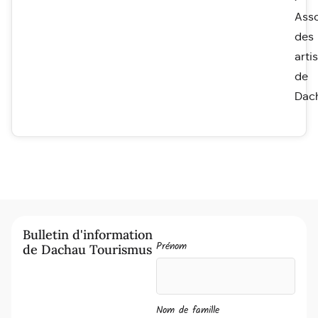
Asso
des
arti
de
Dac
Bulletin d'information
Prénom
de Dachau Tourismus
Nom de famille