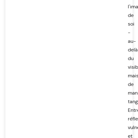
l'im
de
soi
-
au-
delà
du
visib
mai
de
man
tang
Entr
réfle
vuln
et