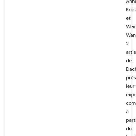
Ann
Kro
et
Wei
Wan
2
arti
de
Dac
prés
leur
expo
com
à
part
du