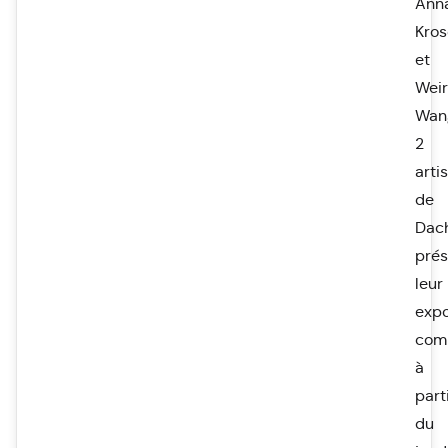
Ann
Kro
et
Wei
Wan
2
arti
de
Dac
prés
leur
expo
com
à
part
du