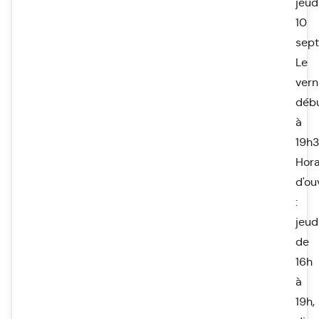
jeud
10
sep
Le
vern
déb
à
19h3
Hora
d'ou
:
jeud
de
16h
à
19h,