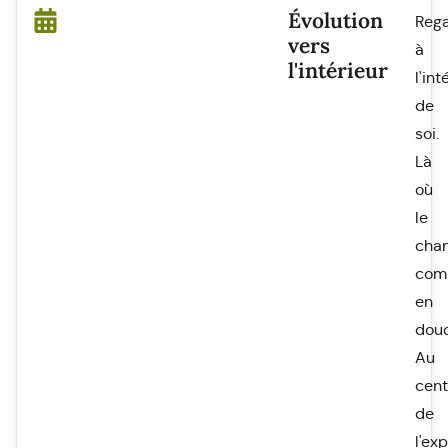
Évolution
Reg
vers
à
l'intérieur
l'int
de
soi.
Là
où
le
cha
com
en
douc
Au
cent
de
l'ex