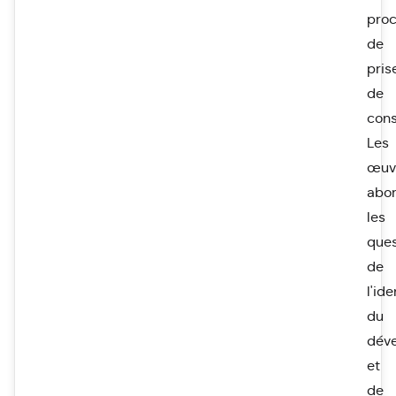
pro
de
pris
de
cons
Les
œuv
abo
les
ques
de
l'ide
du
dév
et
de