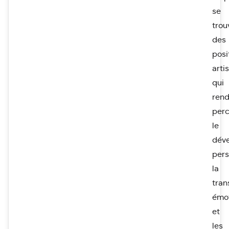
se
trou
des
posi
arti
qui
ren
perc
le
dév
pers
la
tran
émot
et
les