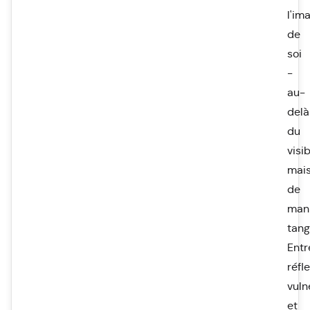
l'im
de
soi
-
au-
delà
du
visib
mai
de
man
tang
Entr
réfle
vuln
et