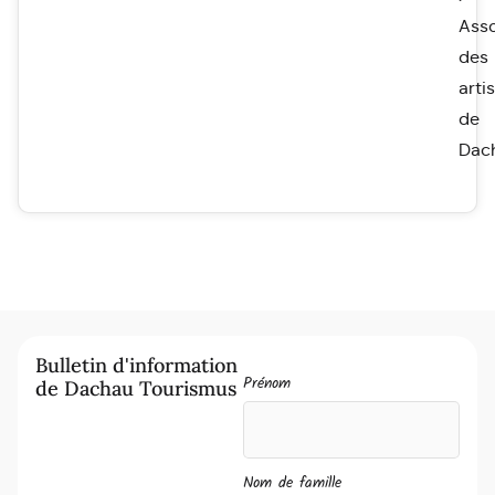
Asso
des
arti
de
Dac
Bulletin d'information
Prénom
de Dachau Tourismus
Nom de famille