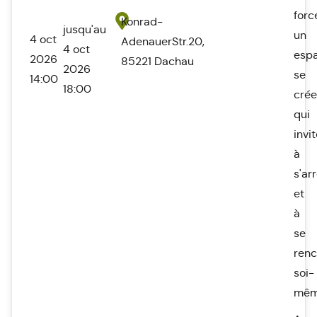
forc
Konrad-
jusqu'au
un
4 oct
AdenauerStr.20,
4 oct
esp
2026
85221 Dachau
2026
se
14:00
18:00
crée
qui
invi
à
s'ar
et
à
se
renc
soi-
mêm