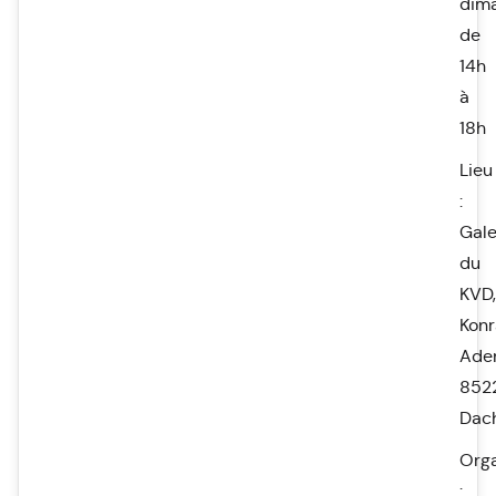
dim
de
14h
à
18h
Lieu
:
Gale
du
KVD,
Kon
Aden
852
Dac
Orga
: