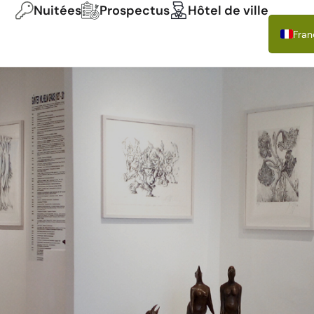
Nuitées
Prospectus
Hôtel de ville
Fran
Deu
Engl
Itali
Espa
Pols