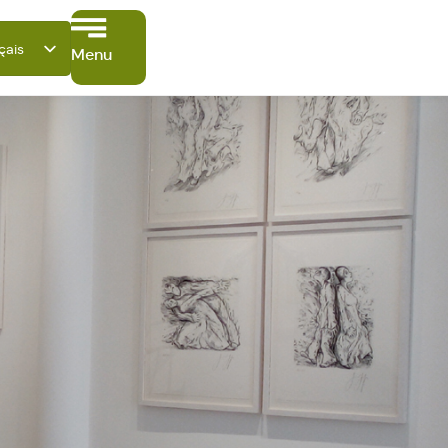
çais
Menu
tsch
ish
ano
ñol
ki