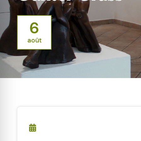
6
août