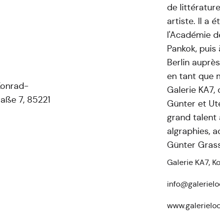
de littératur
artiste. Il a 
l'Académie d
Pankok, puis
Berlin auprès
en tant que m
Konrad-
Galerie KA7,
aße 7, 85221
Günter et Ut
grand talent 
algraphies, a
Günter Grass
Galerie KA7, 
info@galerielo
www.galerielo