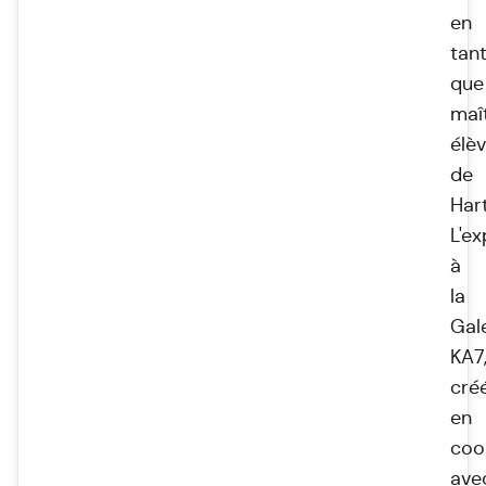
en
tan
que
maî
élè
de
Har
L'ex
à
la
Gal
KA7
cré
en
coo
ave