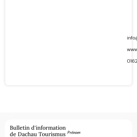
info
www.
016
Bulletin d'information
Prénom
de Dachau Tourismus