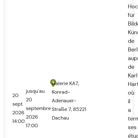
Hoc
für
Bil
Kün
de
Berl
aup
de
Karl
Galerie KA7,
Har
jusqu'au
Konrad-
où
20
20
Adenauer-
il
sept.
septembre
Straße 7, 85221
a
2026
2026
Dachau
ter
14:00
17:00
ses
étu