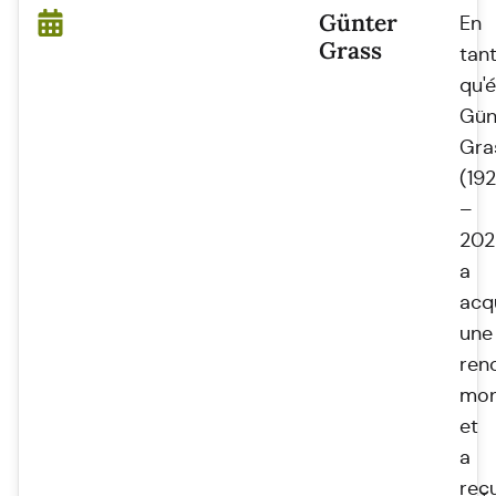
Günter
En
Grass
tan
qu'é
Gün
Gra
(19
–
202
a
acq
une
re
mon
et
a
reç