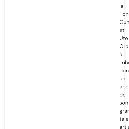
la
Fon
Gün
et
Ute
Gra
à
Lüb
don
un
ape
de
son
gra
tale
arti