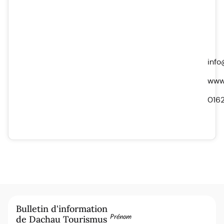
info
www.
016
Bulletin d'information
Prénom
de Dachau Tourismus