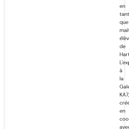
en
tan
que
maî
élè
de
Har
L'ex
à
la
Gal
KA7
cré
en
coo
ave