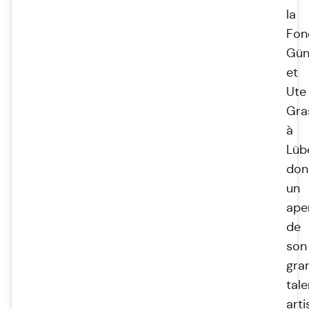
la
Fon
Gün
et
Ute
Gra
à
Lüb
don
un
ape
de
son
gra
tale
arti