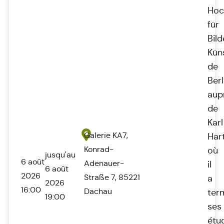
Hoc
für
Bil
Kün
de
Berl
aup
de
Karl
Galerie KA7,
Har
Konrad-
où
jusqu'au
6 août
Adenauer-
il
6 août
2026
Straße 7, 85221
a
2026
16:00
Dachau
ter
19:00
ses
étu