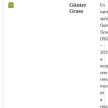
Günter
En
Grass
tan
qu'é
Gün
Gra
(19
–
202
a
acq
une
re
mon
et
a
reç