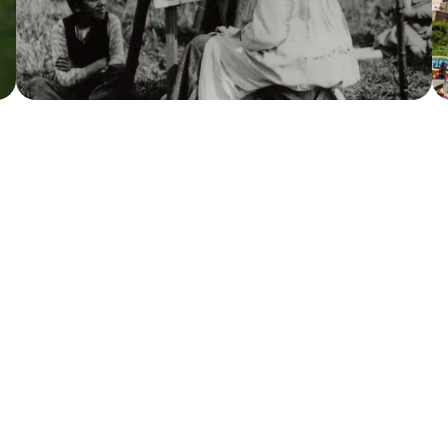
u kennen Sie? Überrasch
lugs-Tipp im Münchene
rt von München entfernt, vereint Dachau Geschichte, K
d Weise. Ob für ein paar Stunden, einen Tag oder ein