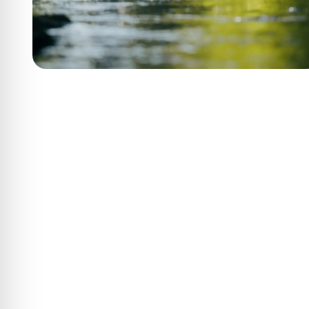
Wie viel Dacha
der Ausf
Nur eine kurze Fah
spannende Art un