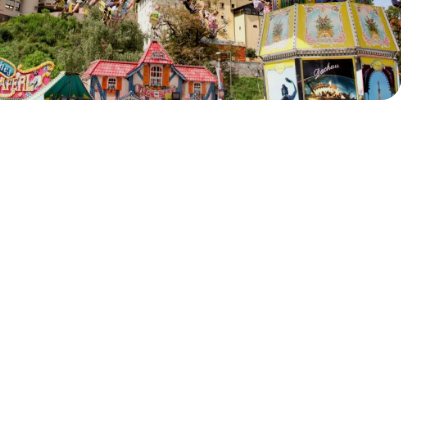
end vielseitig,
r Umland.
ultur und Natur auf
 Wochenende – die