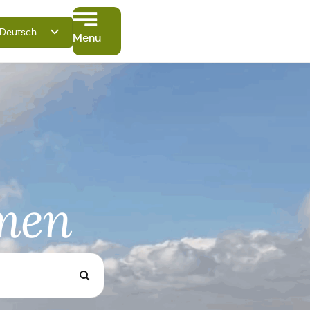
Deutsch
Menü
English
Français
Italiano
Español
Polski
mmen