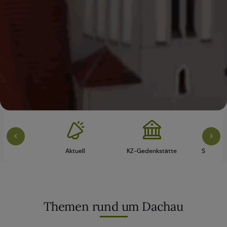
vice
Aktuell
KZ-Gedenkstätte
Schloss 
Themen rund um Dachau