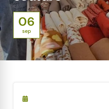
06
sep