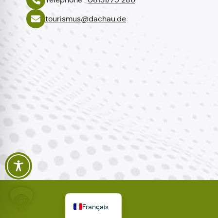
tourismus@dachau.de
Polski
Español
Italiano
English
Deutsch
Français