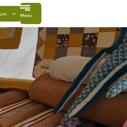
çais
Menu
tsch
ish
ano
ñol
ki
a