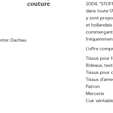
couture
2004, “STOF
dans toute l'
y sont propo
et hollandais
commerçants 
fréquemment.
enter Dachau
L'offre comp
Tissus pour 
Rideaux, tex
Tissus pour 
Tissus d'am
Patron
Mercerie
Cuir véritabl