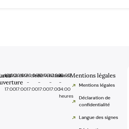
ures
Mentions légales
Lundi
10:00
Mardi
10:00
Mercredi
10:00
Jeudi
10:00
Vendredi
10:00
Samedi
10:00
uverture
-
-
-
-
-
-
Mentions légales
17:00
17:00
17:00
17:00
17:00
14:00
heures
Déclaration de
confidentialité
Langue des signes