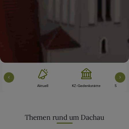
vice
Aktuell
KZ-Gedenkstätte
Schloss 
Themen rund um Dachau