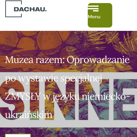
języku niemiecko-ukraińskim
Menu
Muzea razem: Oprowadzanie
po wystawie specjalnej
ZMYSŁY w języku niemiecko-
ukraińskim