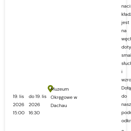
naci
kład
jest
na
węc
doty
sma
słuc
i
wzro
Dołą
Muzeum
do
19. lis
do 19. lis
Okręgowe w
nasz
2026
2026
Dachau
pod
15:00
16:30
odkr