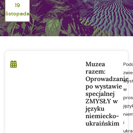
19
listopada
Muzea
Pod
razem:
zwie
Oprowadzanie
wys
po wystawie
w
specjalnej
pro
ZMYSŁY w
języ
języku
nie
niemiecko-
ukraińskim
i
ukra