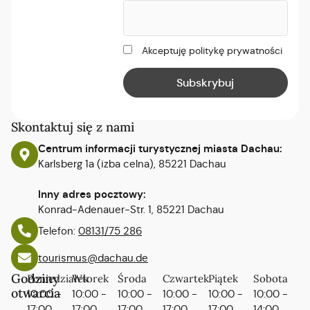
Akceptuję politykę prywatności
Skontaktuj się z nami
Centrum informacji turystycznej miasta Dachau:
Karlsberg 1a (izba celna), 85221 Dachau
Inny adres pocztowy:
Konrad-Adenauer-Str. 1, 85221 Dachau
Telefon:
08131/75 286
tourismus@dachau.de
Godziny
Poniedziałek
Wtorek
Środa
Czwartek
Piątek
Sobota
otwarcia
10:00 -
10:00 -
10:00 -
10:00 -
10:00 -
10:00 -
17:00
17:00
17:00
17:00
17:00
14:00