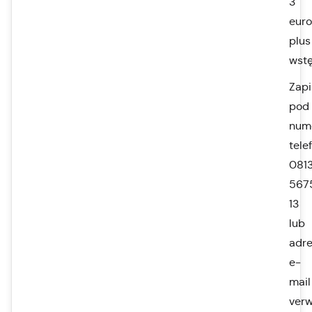
3
euro
plus
wst
Zapi
pod
num
tele
0813
567
13
lub
adr
e-
mail
ver