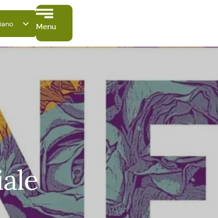
liano
Menu
utsch
glish
ançais
pañol
ski
iale