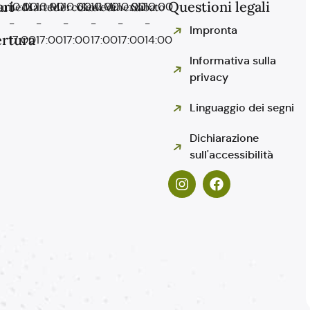
ri
Questioni legali
Lunedì
10:00
Martedì
10:00
Mercoledì
10:00
Giovedì
10:00
Venerdì
10:00
Sabato
10:00
-
-
-
-
-
-
Impronta
rtura
17:00
17:00
17:00
17:00
17:00
14:00
Informativa sulla
privacy
Linguaggio dei segni
Dichiarazione
sull'accessibilità