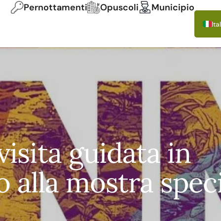
Pernottamenti
Opuscoli
Municipio
Ita
De
En
Fr
Es
Pol
isita guidata in
 alla mostra spec