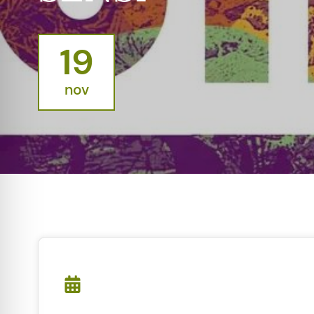
19
nov