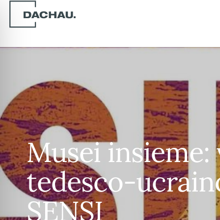
Musei insieme: v
tedesco-ucraino
SENSI