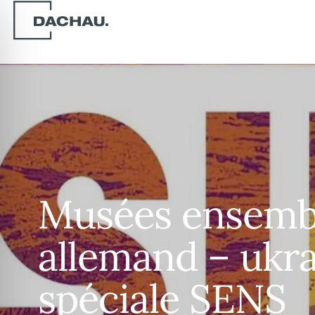
Musées ensemble
allemand – ukra
spéciale SENS