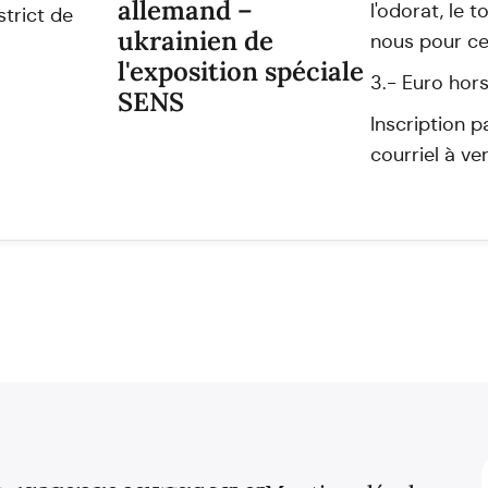
allemand –
l'odorat, le t
trict de
ukrainien de
nous pour ce
l'exposition spéciale
3.- Euro hor
SENS
Inscription 
courriel à 