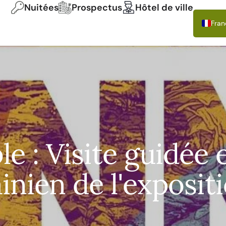
Nuitées
Prospectus
Hôtel de ville
Fran
Deu
Engl
Itali
Espa
Pols
 : Visite guidée 
inien de l'exposit