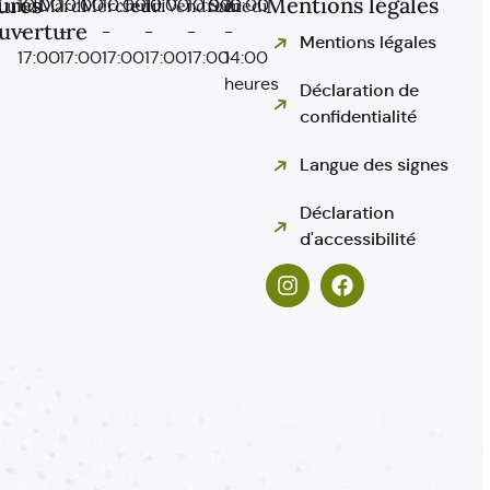
ures
Mentions légales
Lundi
10:00
Mardi
10:00
Mercredi
10:00
Jeudi
10:00
Vendredi
10:00
Samedi
10:00
uverture
-
-
-
-
-
-
Mentions légales
17:00
17:00
17:00
17:00
17:00
14:00
heures
Déclaration de
confidentialité
Langue des signes
Déclaration
d'accessibilité