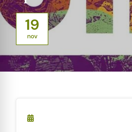
19
nov