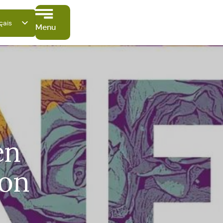
çais
Menu
tsch
ish
ano
ñol
ki
en
ion