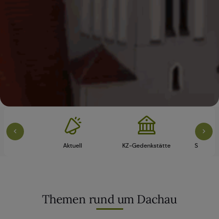
vice
Aktuell
KZ-Gedenkstätte
Schloss 
Themen rund um Dachau