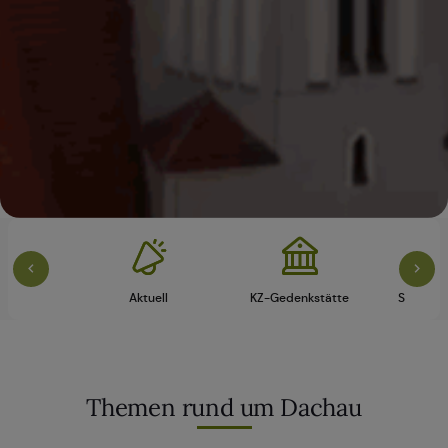
vice
Aktuell
KZ-Gedenkstätte
Schloss 
Themen rund um Dachau