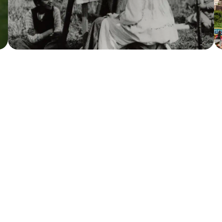
u kennen Sie? Überrasch
lugs-Tipp im Münchene
rt von München entfernt, vereint Dachau Geschichte, K
d Weise. Ob für ein paar Stunden, einen Tag oder ein