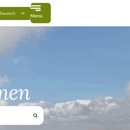
Deutsch
Menü
English
Français
Italiano
Español
Polski
mmen