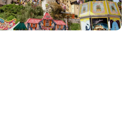
end vielseitig,
r Umland.
ultur und Natur auf
 Wochenende – die