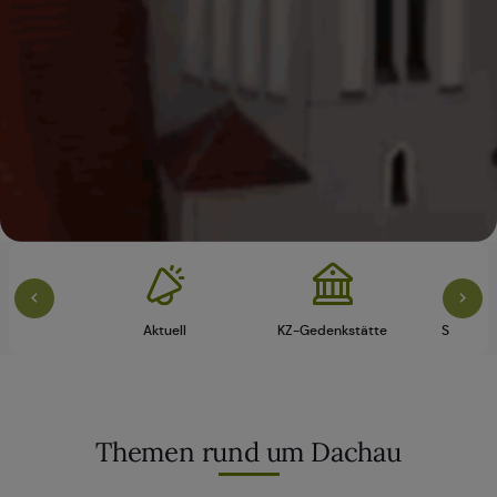
vice
Aktuell
KZ-Gedenkstätte
Schloss 
Themen rund um Dachau