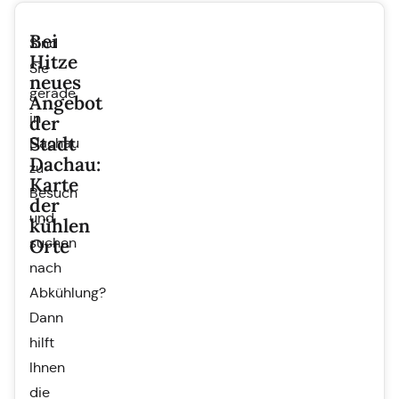
Bei
Sind
Hitze
Sie
neues
gerade
Angebot
in
der
Stadt
Dachau
Dachau:
zu
Karte
Besuch
der
und
kühlen
Orte
suchen
nach
Abkühlung?
Dann
hilft
Ihnen
die