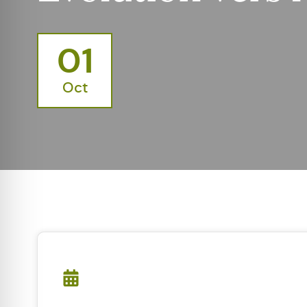
01
Oct