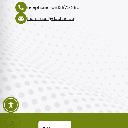
Téléphone :
08131/75 286
tourismus@dachau.de
Polski
Español
Italiano
English
Deutsch