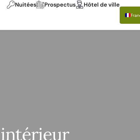
Nuitées
Prospectus
Hôtel de ville
Fran
Deu
Engl
Itali
Espa
Pols
'intérieur