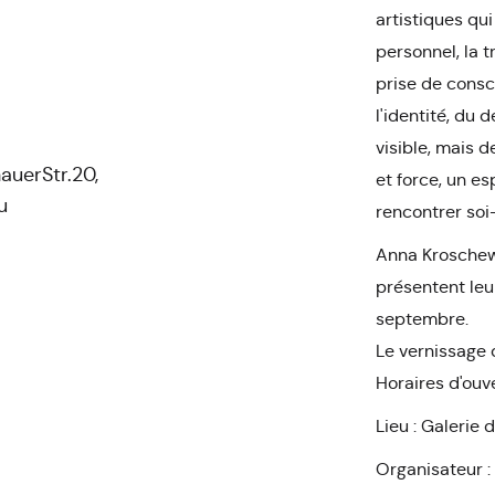
artistiques qu
personnel, la 
prise de consc
l'identité, du
visible, mais d
uerStr.20,
et force, un es
u
rencontrer so
Anna Kroschew
présentent leu
septembre.
Le vernissage 
Horaires d'ouve
Lieu : Galerie
Organisateur :