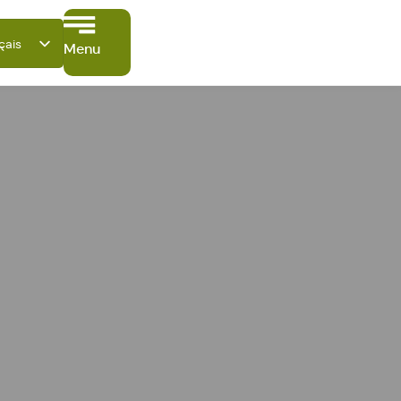
çais
Menu
tsch
ish
ano
ñol
ki