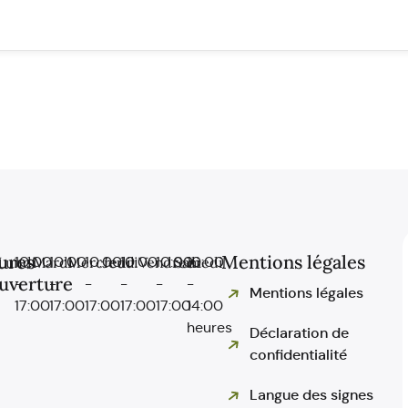
ures
Mentions légales
Lundi
10:00
Mardi
10:00
Mercredi
10:00
Jeudi
10:00
Vendredi
10:00
Samedi
10:00
uverture
-
-
-
-
-
-
Mentions légales
17:00
17:00
17:00
17:00
17:00
14:00
heures
Déclaration de
confidentialité
Langue des signes