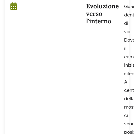
Evoluzione
Gua
verso
dent
l'interno
di
voi.
Dov
il
cam
inizi
sile
Al
cent
dell
mos
ci
son
posi