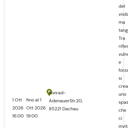
del
visib
ma
tangi
Tra
rifle
vuln
e
forza
si
crea
Konrad-
uno
1 Ott
fino al 1
AdenauerStr.20,
spaz
2026
Ott 2026
85221 Dachau
che
16:00
19:00
ci
invi