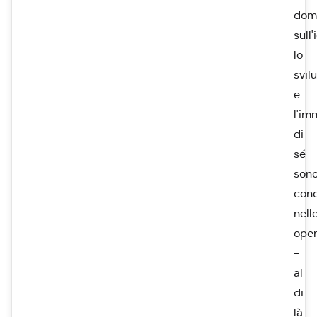
dom
sull'
lo
svil
e
l'im
di
sé
son
con
nell
ope
-
al
di
là