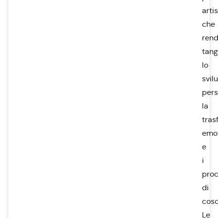
arti
che
ren
tangi
lo
svil
pers
la
tras
emo
e
i
proc
di
cosc
Le