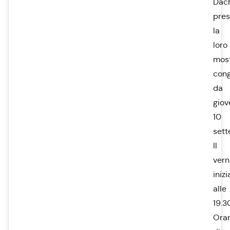
Dac
pre
la
loro
mos
cong
da
giov
10
sett
Il
vern
inizi
alle
19.3
Orar