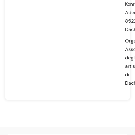
Kon
Aden
852
Dac
Orga
Asso
degl
artis
di
Dac