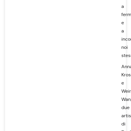
a
ferm
e
a
inco
noi
stess
Ann
Kro
e
Wei
Wan
due
artis
di