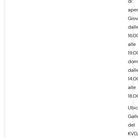
di
aper
Giov
dall
16.0
alle
19.0
dom
dall
14.0
alle
18.0
Ubic
Gall
del
KVD,