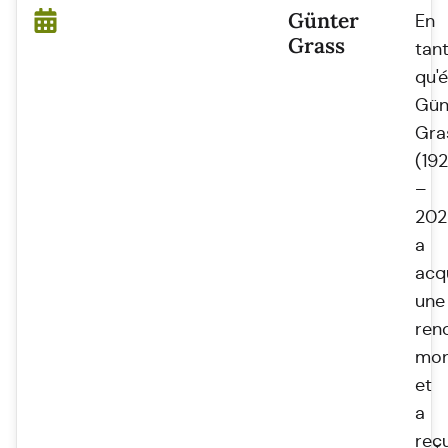
Günter
En
Grass
tan
qu'é
Gün
Gra
(19
–
202
a
acq
une
re
mon
et
a
reç