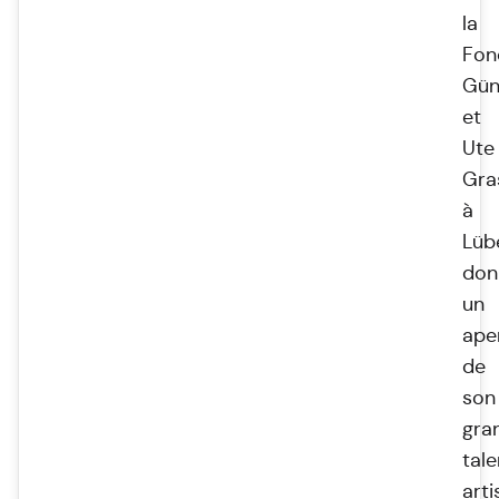
la
Fon
Gün
et
Ute
Gra
à
Lüb
don
un
ape
de
son
gra
tale
arti