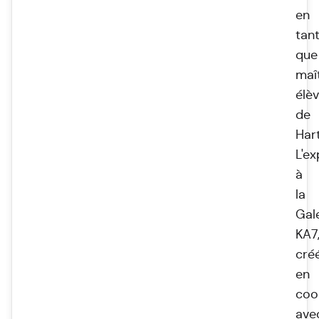
en
tan
que
maî
élè
de
Har
L'ex
à
la
Gal
KA7
cré
en
coo
ave