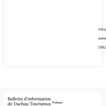
info
www.
016
Bulletin d'information
Prénom
de Dachau Tourismus