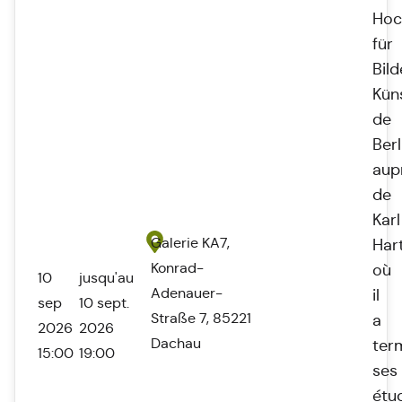
Hoc
für
Bil
Kün
de
Berl
aup
de
Karl
Galerie KA7,
Har
Konrad-
où
10
jusqu'au
Adenauer-
il
sep
10 sept.
Straße 7, 85221
a
2026
2026
Dachau
ter
15:00
19:00
ses
étu