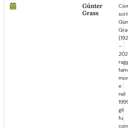
Günter
Co
Grass
scri
Gün
Gra
(19
–
202
rag
fam
mon
e
nel
199
gli
fu
con