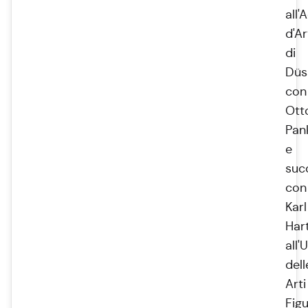
all
d'Ar
di
Düs
con
Ott
Pan
e
suc
con
Karl
Har
all'
dell
Arti
Figu