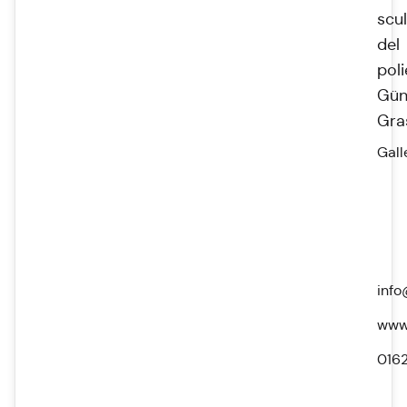
scu
del
pol
Gün
Gra
Gall
info
www.
016