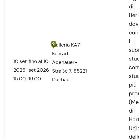
di
Berl
dov
con
i
Galleria KA7,
suo
Konrad-
stud
10 set
fino al 10
Adenauer-
co
2026
set 2026
Straße 7, 85221
stu
15:00
19:00
Dachau
più
pro
(Me
di
Har
Un'
dell