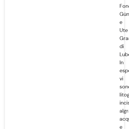
Fon
Gün
e
Ute
Gra
di
Lub
In
esp
vi
son
lito
inci
algr
acqu
e