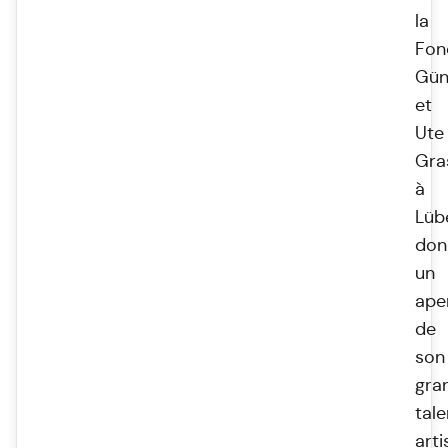
la
Fon
Gün
et
Ute
Gra
à
Lüb
don
un
ape
de
son
gra
tale
arti