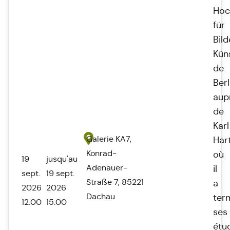
Hoc
für
Bil
Kün
de
Berl
aup
de
Karl
Galerie KA7,
Har
Konrad-
où
19
jusqu'au
Adenauer-
il
sept.
19 sept.
Straße 7, 85221
a
2026
2026
Dachau
ter
12:00
15:00
ses
étu