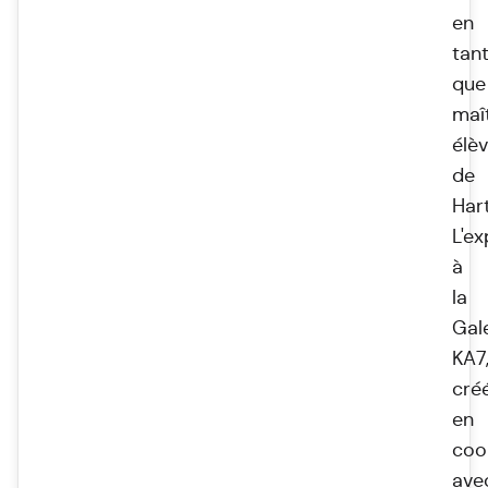
en
tan
que
maî
élè
de
Har
L'ex
à
la
Gal
KA7
cré
en
coo
ave