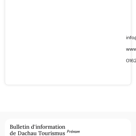
info
www.
016
Bulletin d'information
Prénom
de Dachau Tourismus