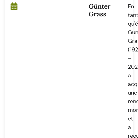
Günter
En
Grass
tan
qu'é
Gün
Gra
(19
–
202
a
acq
une
re
mon
et
a
reç