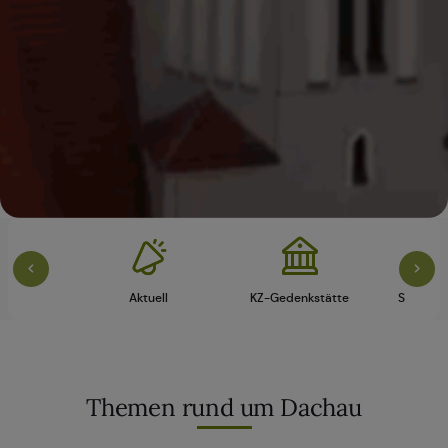
vice
Aktuell
KZ-Gedenkstätte
Schloss 
Themen rund um Dachau