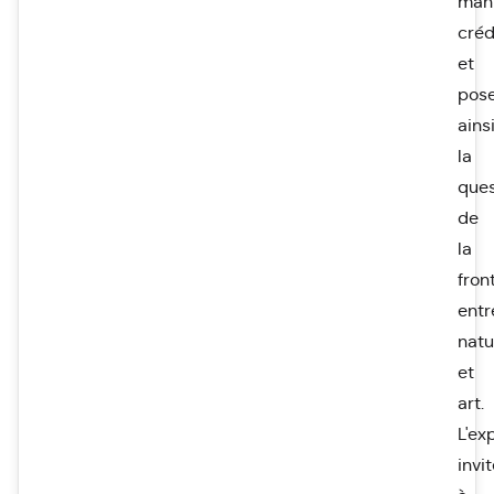
man
créd
et
pos
ains
la
ques
de
la
fron
entr
natu
et
art.
L'ex
invi