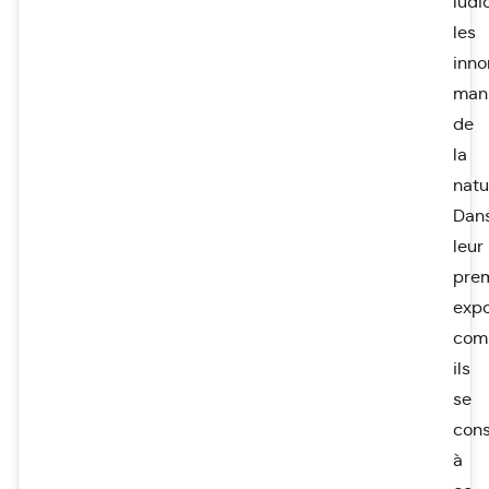
ludi
les
inn
mani
de
la
natu
Dan
leur
pre
expo
com
ils
se
con
à