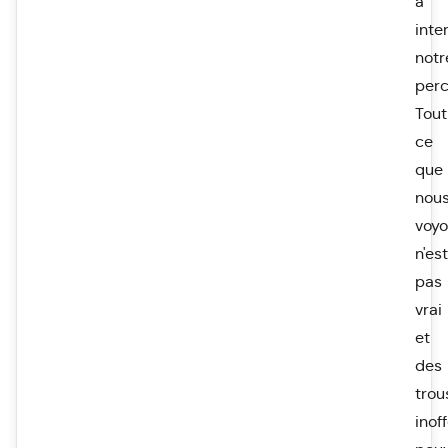
à
inte
notr
perc
Tout
ce
que
nou
voy
n'est
pas
vrai
et
des
trou
inof