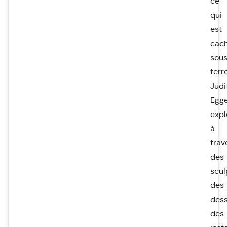
ce
qui
est
cac
sou
terre
Judi
Egg
expl
à
trav
des
scul
des
dess
des