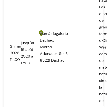
natu
Les
dio
de
gra
Gemäldegalerie
form
Dachau,
d'Ol
jusqu'au
21 mai
Konrad-
West
16 août
2026
Adenauer-Str. 3,
com
2026 à
11h00
85221 Dachau
de
17:00
maté
natu
simu
la
natu
de