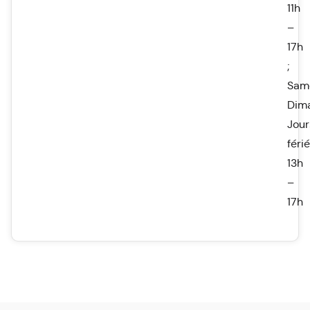
11h
–
17h
;
Sam
Dim
Jour
féri
13h
–
17h