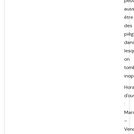
peu
auss
être
des
pièg
dan
lesq
on
tom
inop
Hora
d'ou
:
Mar
–
Ven