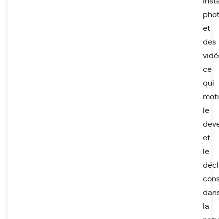
inst
pho
et
des
vidé
ce
qui
mot
le
deve
et
le
décl
cons
dan
la