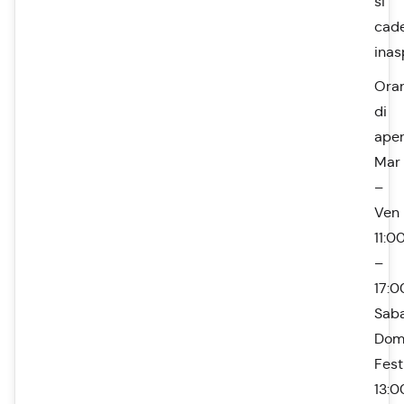
si
cad
inas
Orar
di
aper
Mar
–
Ven
11:0
–
17:0
Saba
Dom
Fest
13:0