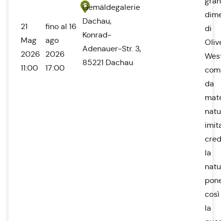
gran
Gemäldegalerie
dime
Dachau,
21
fino al 16
di
Konrad-
Mag
ago
Oliv
Adenauer-Str. 3,
2026
2026
West
85221 Dachau
11:00
17:00
com
da
mate
natur
imit
cred
la
natu
pon
così
la