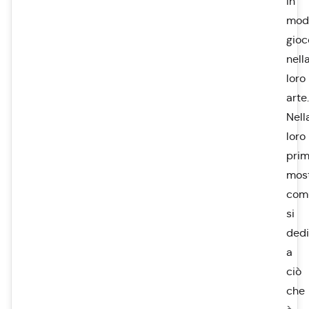
in
mod
gioc
nell
loro
arte.
Nell
loro
pri
mos
com
si
ded
a
ciò
che