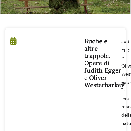
Buche e
Judi
altre
Egg
trappole.
e
Opere di
Oliv
Judith Egger
Wes
e Oliver
espl
Westerbarkey
le
innu
mani
dell
natu