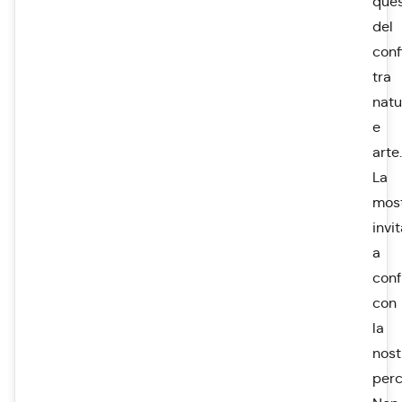
ques
del
conf
tra
natu
e
arte.
La
mos
invi
a
conf
con
la
nost
perc