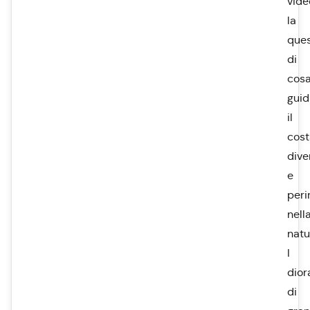
vide
la
ques
di
cos
guid
il
cost
dive
e
peri
nell
natu
I
dior
di