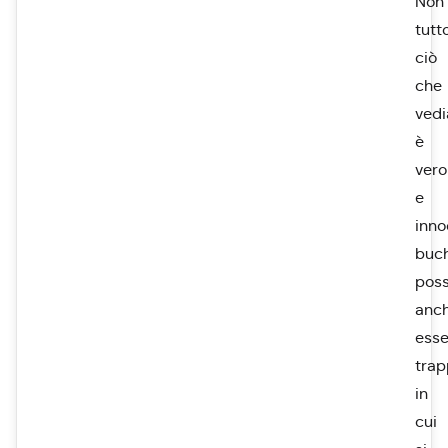
Non
tutt
ciò
che
ved
è
vero
e
inno
buch
pos
anc
esse
trap
in
cui