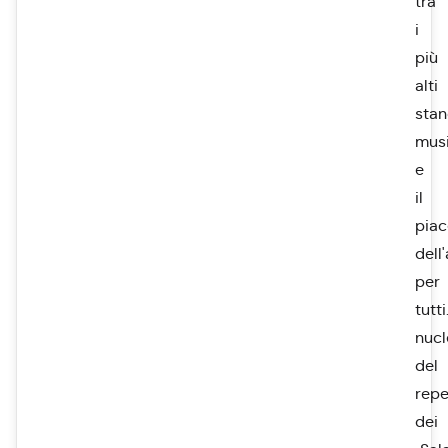
tra
i
più
alti
sta
musi
e
il
piac
dell
per
tutti
nucl
del
repe
dei