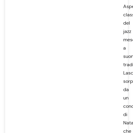
Aspe
clas
del
jazz
mesc
a
suon
tradi
Lasc
sor
da
un
conc
di
Nata
che