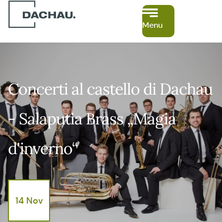
Menu
Concerti al castello di Dachau
- Salaputia Brass „Magia
d'inverno“
14 Nov