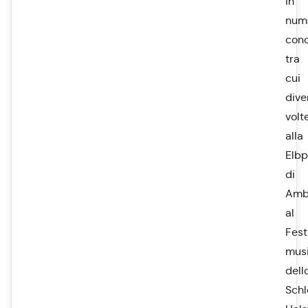
in
num
conc
tra
cui
dive
volt
alla
Elbp
di
Amb
al
Fest
musi
dell
Schl