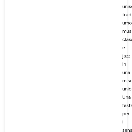
unis
trad
umo
mus
clas
e
jazz
in
una
misc
unic
Una
fest
per
i
sens