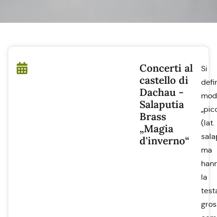
Concerti al
Si
castello di
defi
Dachau -
mod
Salaputia
„pic
Brass
(lat.
„Magia
sala
d'inverno“
ma
han
la
test
gros