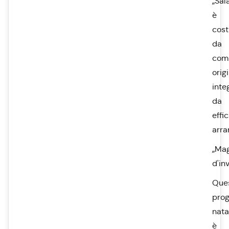
„Sal
è
cost
da
comp
origi
inte
da
effi
arra
„Ma
d'in
Que
pro
nata
è