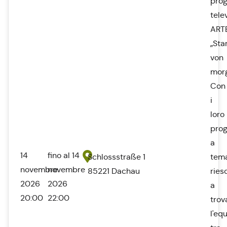
pro
tele
ART
„Sta
von
morg
Con
i
loro
pro
a
14
fino al 14
Schlossstraße 1
tema
novembre
novembre
85221 Dachau
ries
2026
2026
a
20:00
22:00
trov
l'equ