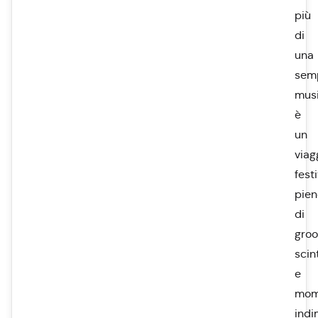
più
di
una
sem
musi
è
un
viag
fest
pien
di
groo
scint
e
mom
indi