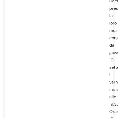
Dac
pre
la
loro
mos
cong
da
giov
10
sett
Il
vern
inizi
alle
19.3
Orar