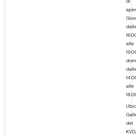
di
aper
Giov
dall
16.0
alle
19.0
dom
dall
14.0
alle
18.0
Ubic
Gall
del
KVD,