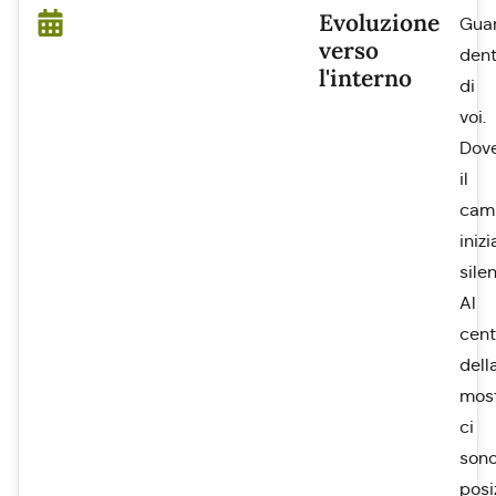
Evoluzione
Gua
verso
dent
l'interno
di
voi.
Dov
il
cam
inizi
sile
Al
cent
dell
mos
ci
son
posi