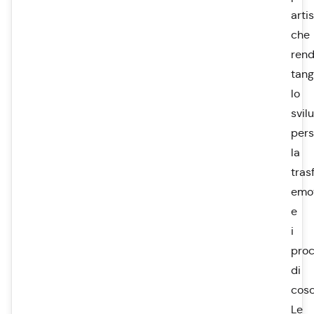
arti
che
ren
tangi
lo
svil
pers
la
tras
emo
e
i
proc
di
cosc
Le