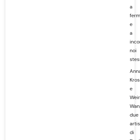
a
ferm
e
a
inco
noi
stess
Ann
Kro
e
Wei
Wan
due
artis
di