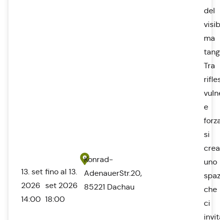
del
visib
ma
tangi
Tra
rifle
vuln
e
forza
si
crea
Konrad-
uno
13. set
fino al 13.
AdenauerStr.20,
spaz
2026
set 2026
85221 Dachau
che
14:00
18:00
ci
invi