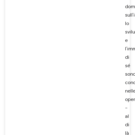
dom
sull'
lo
svil
e
l'im
di
sé
son
con
nell
ope
-
al
di
là