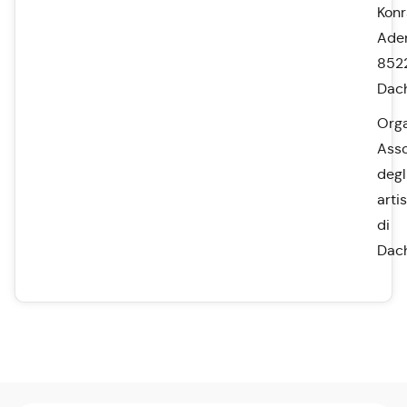
Kon
Aden
852
Dac
Orga
Asso
degl
artis
di
Dac