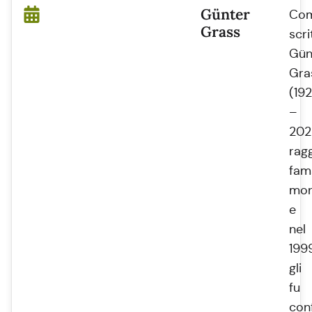
Günter
Co
Grass
scri
Gün
Gra
(19
–
202
rag
fam
mon
e
nel
199
gli
fu
con