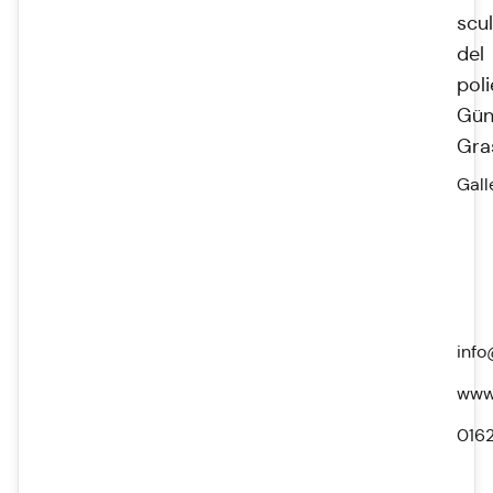
scu
del
pol
Gün
Gra
Gall
info
www.
016