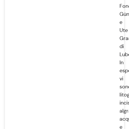
Fon
Gün
e
Ute
Gra
di
Lub
In
esp
vi
son
lito
inci
algr
acqu
e