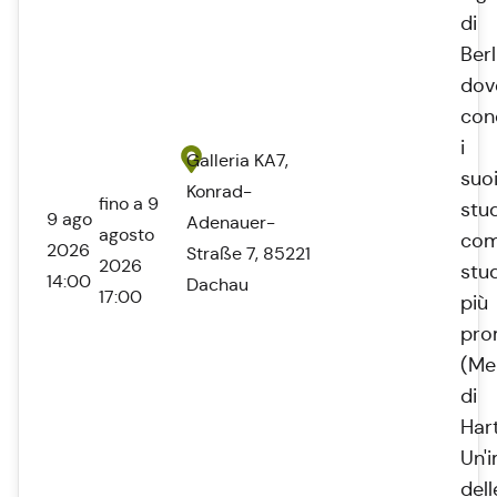
di
Berl
dov
con
i
Galleria KA7,
suo
Konrad-
fino a 9
stud
9 ago
Adenauer-
agosto
co
2026
Straße 7, 85221
2026
stu
14:00
Dachau
17:00
più
pro
(Me
di
Har
Un'
dell