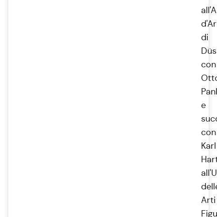
all
d'Ar
di
Düs
con
Ott
Pan
e
suc
con
Karl
Har
all'
dell
Arti
Figu