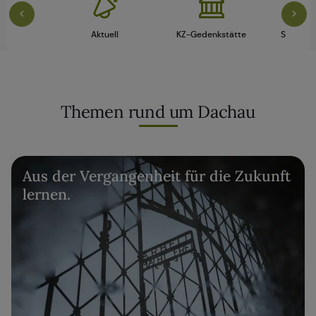
vice
Aktuell
KZ-Gedenkstätte
Schloss 
Themen rund um Dachau
Aus der Vergangenheit für die Zukunft
lernen.